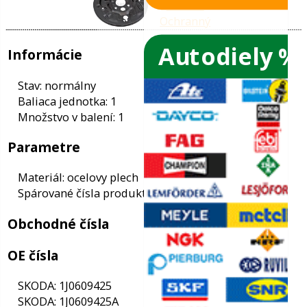
Autodiely %
ače skiel
ky
Informácie
ého oleja