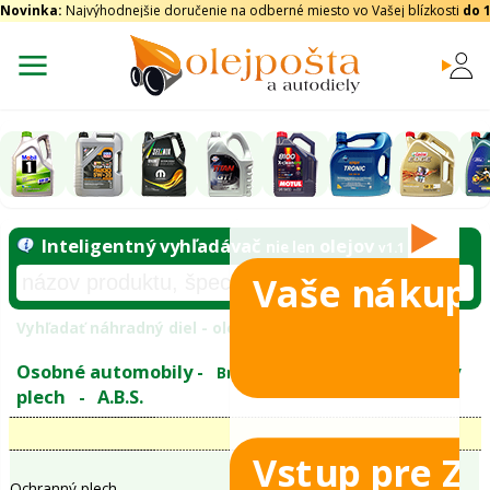
Novinka:
Najvýhodnejšie doručenie na odberné miesto vo Vašej blízkosti
do 
Vaše nákupy
Inteligentný vyhľadávač
olejo
nie len
tomobily
Vyhľadať náhradný diel - olejový filter - podľ
eje
Vstup pre Z