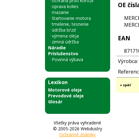
ochrana proti korózii
OE čísl
oprava kolies
mazanie
MERCE
štartovanie motora
tmelenie, tesnenie
MERCE
údržba bŕzd
výmena oleja
EAN
zimná údržba
Náradie
87171
Príslušenstvo
Povinná výbava
Výrobca:
Referenci
Lexikon
« späť
Motorové oleje
Prevodové oleje
Glosár
Všetky práva vyhradené
© 2005-2026 Webdustry
Ochranné známky