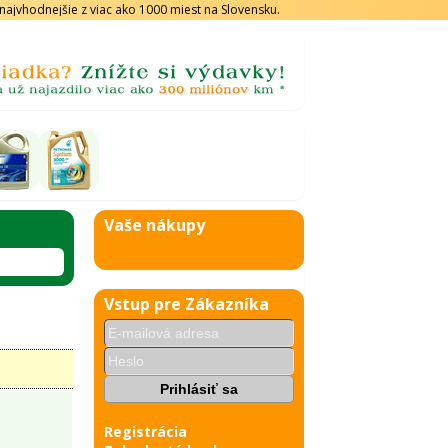
s najvhodnejšie z viac ako 1000 miest na Slovensku.
Vaše nákupy
Vstup pre Zákazníka
Registrácia