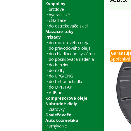
Kvapaliny
brzdové
hydraulické
chladiace
do ostrekovače skiel
Mazacie tuky
Prísady
do motorového oleja
do prevodového oleja
Garantuje
do chladiaceho systému
Spoľahlivá 
do posilňovača riadenia
do benzínu
do nafty
do LPG/CNG
do turbodúchadla
do DPF/FAP
AdBlue
Kompresorové oleje
Náhradné diely
Žiarovky
Osviežovače
Autokozmetika
umývanie