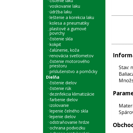
čistenie laku
voskovanie laku
údržba laku
leštenie a korekcia laku
kolesa a pneumatiky
plastové a gumové
povrchy
čistenie skla
kokpit
čalúnenie, koža
Inform
renovácia svetlometov
čistenie motorového
priestoru
Stav: 
príslušenstvo a pomôcky
Baliac
Dielňa
Množst
čistenie dielov
čistenie rúk
Parame
dezinfekcia klimatizácie
farbenie dielov
Materi
izolovanie
lepenie čelného skla
Spárov
lepenie dielov
odstraňovanie hrdze
Obchod
ochrana podvozku