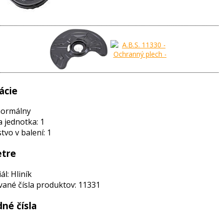
ácie
normálny
a jednotka: 1
vo v balení: 1
tre
ál: Hliník
ané čísla produktov: 11331
né čísla