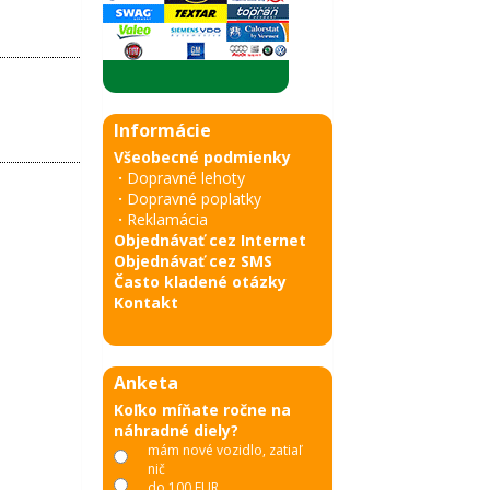
Informácie
Všeobecné podmienky
·
Dopravné lehoty
·
Dopravné poplatky
·
Reklamácia
Objednávať cez Internet
Objednávať cez SMS
Často kladené otázky
Kontakt
Anketa
Koľko míňate ročne na
náhradné diely?
mám nové vozidlo, zatiaľ
nič
do 100 EUR