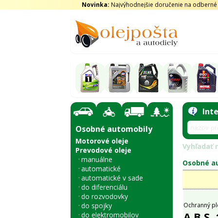
Novinka:
Najvýhodnejšie doručenie na odberné m
Int
Osobné automobily
Motorové oleje
Vyhľadať n
Prevodové oleje
manuálne
Osobné au
automatické
automatické v sade
do diferenciálu
do rozvodovky
do spojky
Ochranný pl
A.B.S.
do elektromobilov