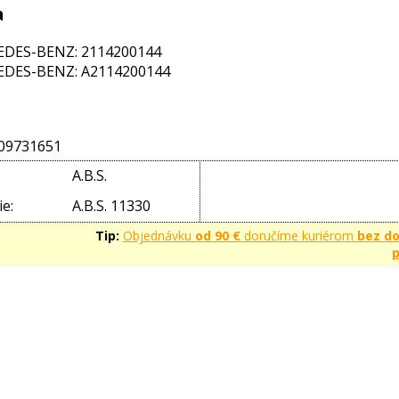
a
DES-BENZ: 2114200144
DES-BENZ: A2114200144
09731651
A.B.S.
e:
A.B.S. 11330
Tip:
Objednávku
od 90 €
doručíme kuriérom
bez d
p