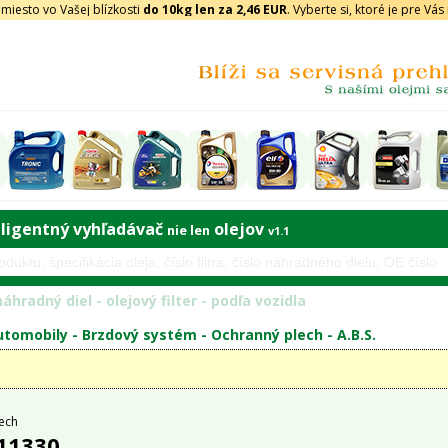
iesto vo Vašej blízkosti
do 10kg len za 2,46 EUR
. Vyberte si, ktoré je pre Vá
eligentný vyhľadávač
olejov
nie len
v1.1
áhradný diel - olejový filter - podľa vozidla
tomobily -
Brzdový systém
-
Ochranný plech
-
A.B.S.
ech
 11330