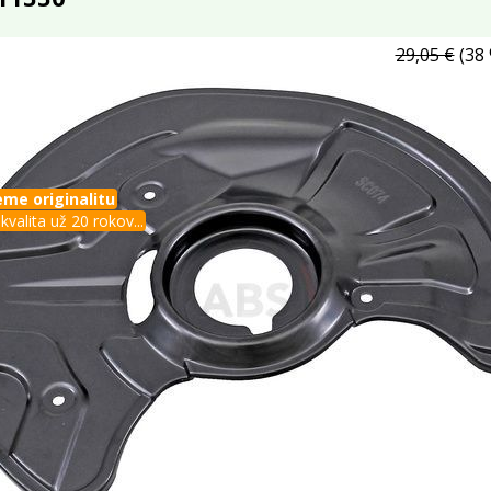
29,05 €
(38 
me originalitu
kvalita už 20 rokov...