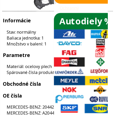
Autodiely %
ače skiel
ky
Informácie
ého oleja