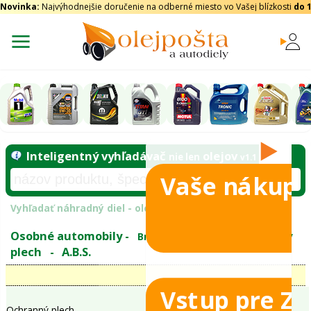
Novinka:
Najvýhodnejšie doručenie na odberné miesto vo Vašej blízkosti
do 
Vaše nákupy
Inteligentný vyhľadávač
olejo
nie len
tomobily
Vyhľadať náhradný diel - olejový filter - podľ
eje
Vstup pre Z