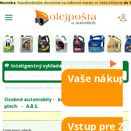
Novinka:
Najvýhodnejšie doručenie na odberné miesto vo Vašej blízkosti
do 
Vaše nákupy
Inteligentný vyhľadávač
olejo
nie len
tomobily
Vyhľadať náhradný diel - olejový filter - podľ
eje
Vstup pre Z