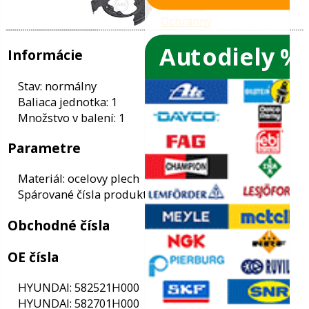
Autodiely %
ače skiel
ky
Informácie
ého oleja