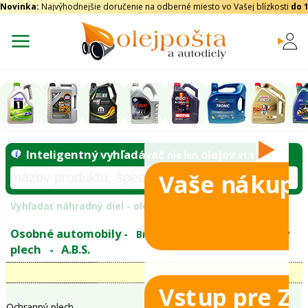
Novinka:
Najvýhodnejšie doručenie na odberné miesto vo Vašej blízkosti
do 
Vaše nákupy
Inteligentný vyhľadávač
olejo
nie len
tomobily
Vyhľadať náhradný diel - olejový filter - podľ
eje
Vstup pre Z