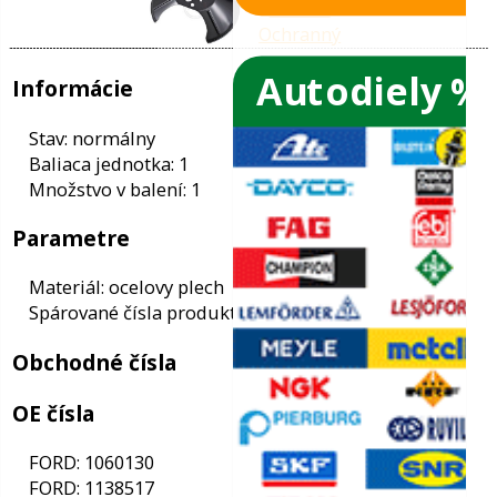
Autodiely %
ače skiel
ky
Informácie
ého oleja