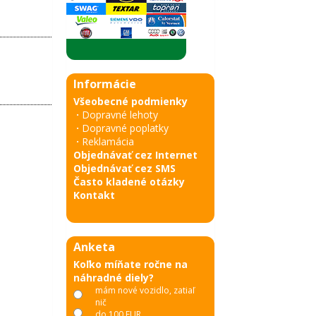
Informácie
Všeobecné podmienky
·
Dopravné lehoty
·
Dopravné poplatky
·
Reklamácia
Objednávať cez Internet
Objednávať cez SMS
Často kladené otázky
Kontakt
Anketa
Koľko míňate ročne na
náhradné diely?
mám nové vozidlo, zatiaľ
nič
do 100 EUR