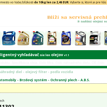
iesto vo Vašej blízkosti
do 10kg len za 2,46 EUR
. Vyberte si, ktoré je pre Vá
eligentný vyhľadávač
olejov
nie len
v1.1
áhradný diel - olejový filter - podľa vozidla
tomobily -
Brzdový systém
-
Ochranný plech
-
A.B.S.
ech
 11302