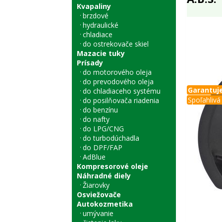
Kvapaliny
brzdové
hydraulické
chladiace
do ostrekovače skiel
Mazacie tuky
Prísady
do motorového oleja
do prevodového oleja
Garantuje
do chladiaceho systému
Spoľahlivá 
do posilňovača riadenia
do benzínu
do nafty
do LPG/CNG
do turbodúchadla
do DPF/FAP
AdBlue
Kompresorové oleje
Náhradné diely
Žiarovky
Osviežovače
Autokozmetika
umývanie