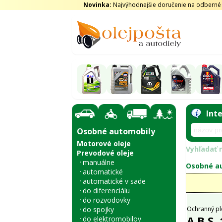
Novinka:
Najvýhodnejšie doručenie na odberné m
Int
Osobné automobily
Motorové oleje
Vyhľadať n
Prevodové oleje
manuálne
Osobné au
automatické
automatické v sade
do diferenciálu
do rozvodovky
do spojky
Ochranný pl
A.B.S.
do elektromobilov