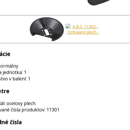
ácie
normálny
a jednotka: 1
vo v balení: 1
tre
ál: ocelovy plech
ané čísla produktov: 11301
né čísla