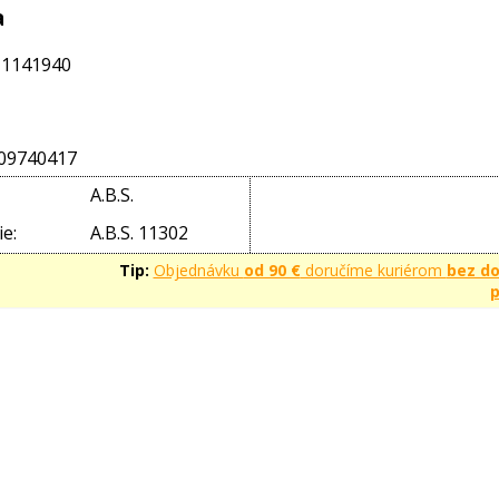
a
 1141940
09740417
A.B.S.
e:
A.B.S. 11302
Tip:
Objednávku
od 90 €
doručíme kuriérom
bez d
p