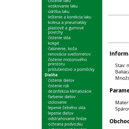
čistenie laku
voskovanie laku
údržba laku
leštenie a korekcia laku
kolesa a pneumatiky
plastové a gumové
povrchy
čistenie skla
kokpit
čalúnenie, koža
Inform
renovácia svetlometov
čistenie motorového
priestoru
Stav: 
príslušenstvo a pomôcky
Baliac
Dielňa
Množst
čistenie dielov
čistenie rúk
Parame
dezinfekcia klimatizácie
farbenie dielov
Materi
izolovanie
lepenie čelného skla
Spárov
lepenie dielov
odstraňovanie hrdze
Obchod
ochrana podvozku