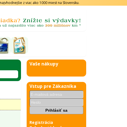
s najvhodnejšie z viac ako 1000 miest na Slovensku.
Vaše nákupy
Vstup pre Zákazníka
Registrácia