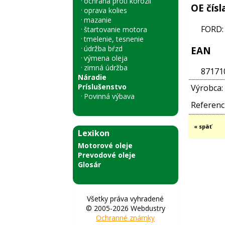
ochrana proti korózii
OE čísl
oprava kolies
mazanie
FORD:
štartovanie motora
tmelenie, tesnenie
údržba bŕzd
EAN
výmena oleja
zimná údržba
87171
Náradie
Príslušenstvo
Výrobca:
Povinná výbava
Referenci
« späť
Lexikon
Motorové oleje
Prevodové oleje
Glosár
Všetky práva vyhradené
© 2005-2026 Webdustry
Ochranné známky