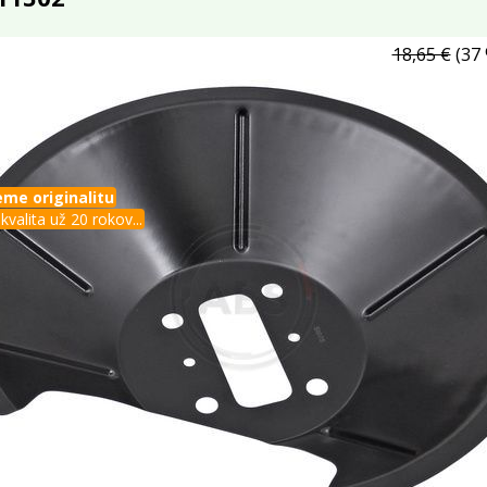
18,65 €
(37 
me originalitu
kvalita už 20 rokov...