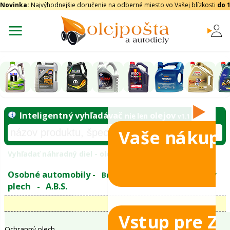
Novinka:
Najvýhodnejšie doručenie na odberné miesto vo Vašej blízkosti
do 
Vaše nákupy
Inteligentný vyhľadávač
olejo
nie len
tomobily
Vyhľadať náhradný diel - olejový filter - podľ
eje
Vstup pre Z