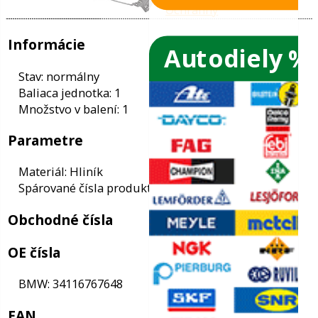
Autodiely %
ače skiel
ky
Informácie
ého oleja
Stav: normálny