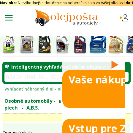
Novinka:
Najvýhodnejšie doručenie na odberné miesto vo Vašej blízkosti
do 
Vaše nákupy
Inteligentný vyhľadávač
olejo
nie len
tomobily
Vyhľadať náhradný diel - olejový filter - podľ
eje
Vstup pre Z