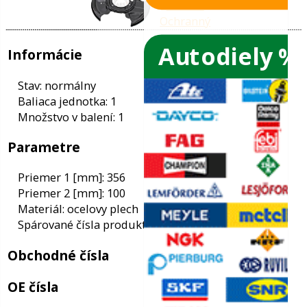
Autodiely %
ače skiel
ky
Informácie
ého oleja