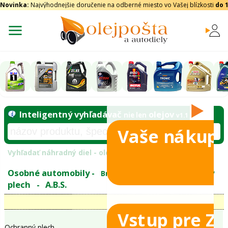
Novinka:
Najvýhodnejšie doručenie na odberné miesto vo Vašej blízkosti
do 
Vaše nákupy
Inteligentný vyhľadávač
olejo
nie len
tomobily
Vyhľadať náhradný diel - olejový filter - podľ
eje
Vstup pre Z