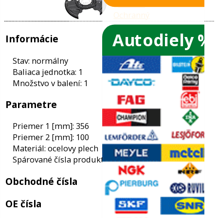
Autodiely %
ače skiel
ky
Informácie
ého oleja