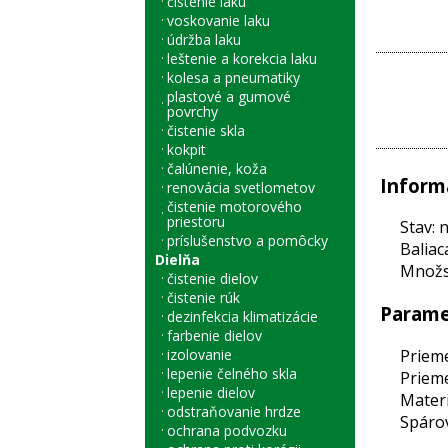
čistenie laku
voskovanie laku
údržba laku
leštenie a korekcia laku
kolesa a pneumatiky
plastové a gumové
povrchy
čistenie skla
kokpit
čalúnenie, koža
Inform
renovácia svetlometov
čistenie motorového
priestoru
Stav: 
príslušenstvo a pomôcky
Baliac
Dielňa
Množst
čistenie dielov
čistenie rúk
Parame
dezinfekcia klimatizácie
farbenie dielov
Prieme
izolovanie
lepenie čelného skla
Prieme
lepenie dielov
Materi
odstraňovanie hrdze
Spárov
ochrana podvozku