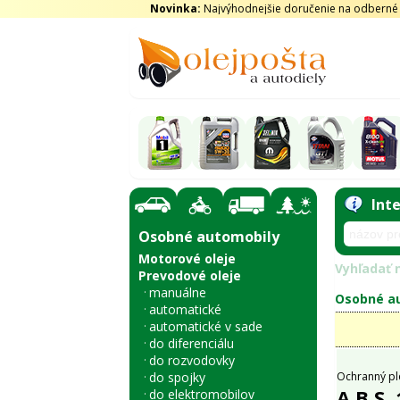
Novinka:
Najvýhodnejšie doručenie na odberné m
Int
Osobné automobily
Motorové oleje
Vyhľadať n
Prevodové oleje
manuálne
Osobné au
automatické
automatické v sade
do diferenciálu
do rozvodovky
do spojky
Ochranný pl
A.B.S.
do elektromobilov