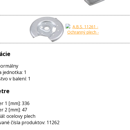
ácie
normálny
a jednotka: 1
vo v balení: 1
tre
r 1 [mm]: 336
r 2 [mm]: 47
ál: ocelovy plech
ané čísla produktov: 11262