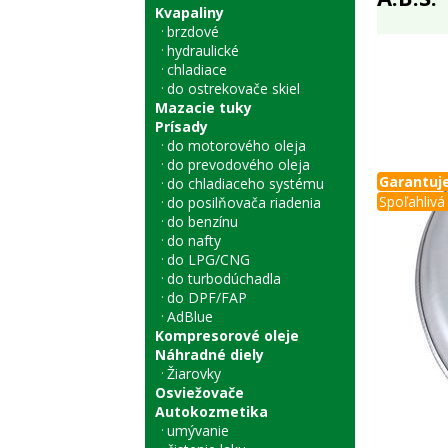
Kvapaliny
brzdové
hydraulické
chladiace
do ostrekovače skiel
Mazacie tuky
Prísady
do motorového oleja
do prevodového oleja
Garantuje
do chladiaceho systému
Spoľahlivá 
do posilňovača riadenia
do benzínu
do nafty
do LPG/CNG
do turbodúchadla
do DPF/FAP
AdBlue
Kompresorové oleje
Náhradné diely
Žiarovky
Osviežovače
Autokozmetika
umývanie