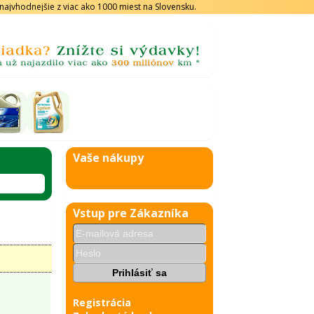
s najvhodnejšie z viac ako 1000 miest na Slovensku.
Vaše nákupy
Vstup pre Zákazníka
Registrácia