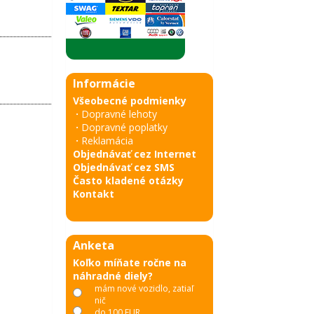
Informácie
Všeobecné podmienky
·
Dopravné lehoty
·
Dopravné poplatky
·
Reklamácia
Objednávať cez Internet
Objednávať cez SMS
Často kladené otázky
Kontakt
Anketa
Koľko míňate ročne na
náhradné diely?
mám nové vozidlo, zatiaľ
nič
do 100 EUR