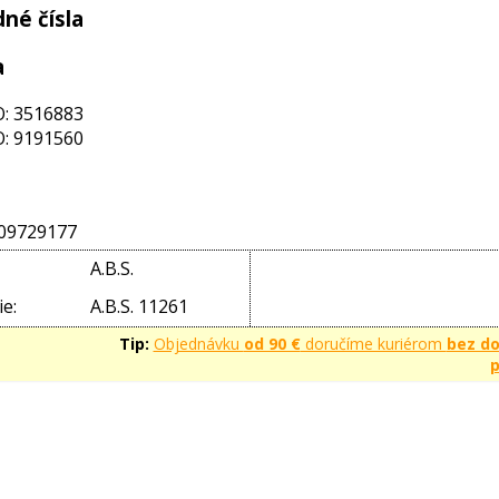
né čísla
a
: 3516883
: 9191560
09729177
A.B.S.
e:
A.B.S. 11261
Tip:
Objednávku
od 90 €
doručíme kuriérom
bez d
p