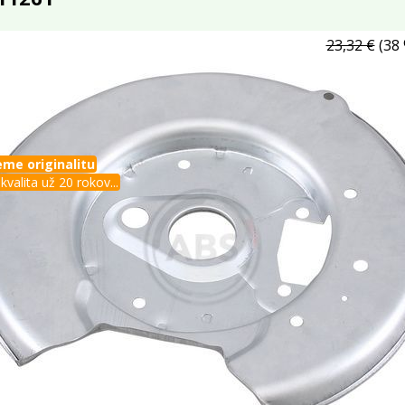
23,32 €
(38 
me originalitu
kvalita už 20 rokov...