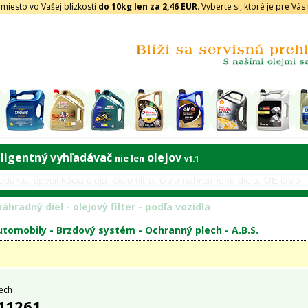
iesto vo Vašej blízkosti
do 10kg len za 2,46 EUR
. Vyberte si, ktoré je pre Vá
eligentný vyhľadávač
olejov
nie len
v1.1
áhradný diel - olejový filter - podľa vozidla
tomobily -
Brzdový systém
-
Ochranný plech
-
A.B.S.
ech
 11261