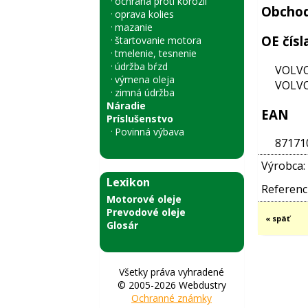
ochrana proti korózii
Obchod
oprava kolies
mazanie
OE čísl
štartovanie motora
tmelenie, tesnenie
údržba bŕzd
VOLVO
výmena oleja
VOLVO
zimná údržba
Náradie
EAN
Príslušenstvo
Povinná výbava
87171
Výrobca:
Lexikon
Referenci
Motorové oleje
Prevodové oleje
« späť
Glosár
Všetky práva vyhradené
© 2005-2026 Webdustry
Ochranné známky