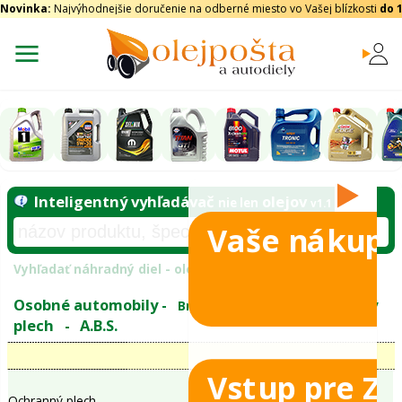
Novinka:
Najvýhodnejšie doručenie na odberné miesto vo Vašej blízkosti
do 
Vaše nákupy
Inteligentný vyhľadávač
olejo
nie len
tomobily
Vyhľadať náhradný diel - olejový filter - podľ
eje
Vstup pre Z