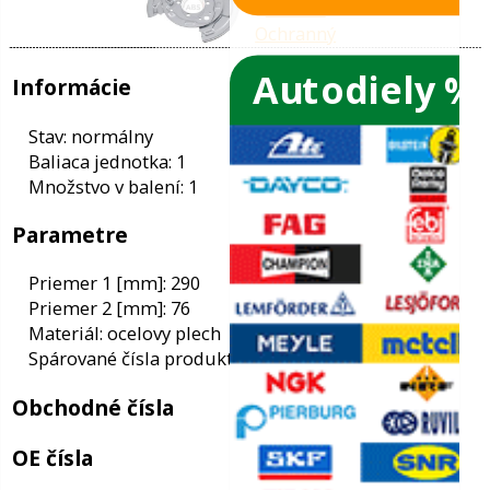
Autodiely %
ače skiel
ky
Informácie
ého oleja