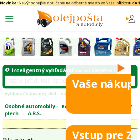
Novinka:
Najvýhodnejšie doručenie na odberné miesto vo Vašej blízkosti
do 
Vaše nákupy
Inteligentný vyhľadávač
olejo
nie len
tomobily
Vyhľadať náhradný diel - olejový filter - podľ
eje
Vstup pre Z