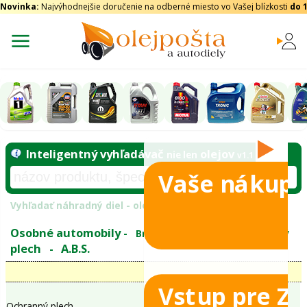
Novinka:
Najvýhodnejšie doručenie na odberné miesto vo Vašej blízkosti
do 
Vaše nákupy
Inteligentný vyhľadávač
olejo
nie len
tomobily
Vyhľadať náhradný diel - olejový filter - podľ
eje
Vstup pre Z