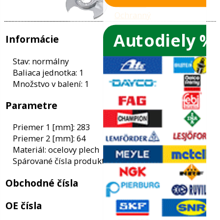
Autodiely %
ače skiel
ky
Informácie
ého oleja