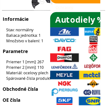
Autodiely %
ače skiel
ky
Informácie
ého oleja