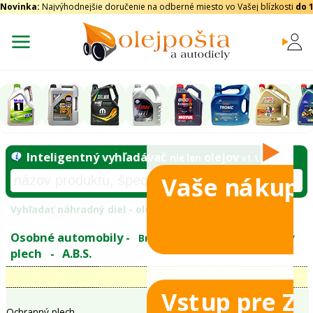
Novinka:
Najvýhodnejšie doručenie na odberné miesto vo Vašej blízkosti
do 
Vaše nákupy
Inteligentný vyhľadávač
olejo
nie len
tomobily
Vyhľadať náhradný diel - olejový filter - podľ
eje
Vstup pre Z