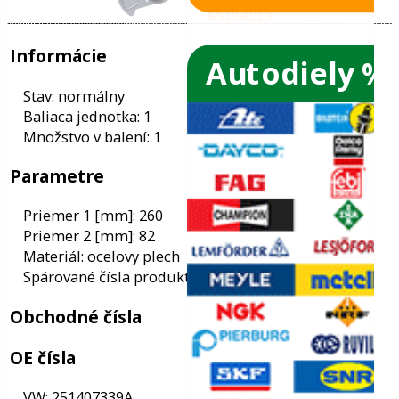
Autodiely %
ače skiel
ky
Informácie
ého oleja
Stav: normálny