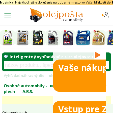
Novinka:
Najvýhodnejšie doručenie na odberné miesto vo Vašej blízkosti
do 
Vaše nákupy
Inteligentný vyhľadávač
olejo
nie len
tomobily
Vyhľadať náhradný diel - olejový filter - podľ
eje
Vstup pre Z