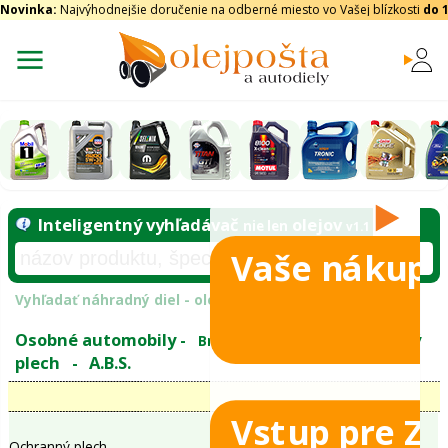
Novinka:
Najvýhodnejšie doručenie na odberné miesto vo Vašej blízkosti
do 
Vaše nákupy
Inteligentný vyhľadávač
olejo
nie len
tomobily
Vyhľadať náhradný diel - olejový filter - podľ
eje
Vstup pre Z