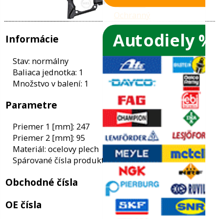
Autodiely %
ače skiel
ky
Informácie
ého oleja