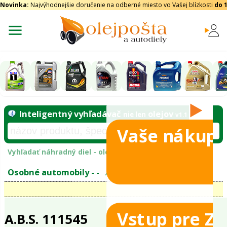
Novinka:
Najvýhodnejšie doručenie na odberné miesto vo Vašej blízkosti
do 
Vaše nákupy
Inteligentný vyhľadávač
olejo
nie len
tomobily
Vyhľadať náhradný diel - olejový filter - podľ
eje
Vstup pre Z