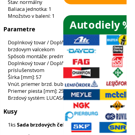
Autodiely %
ače skiel
Informácie
ky
Stav: normálny
Baliaca jednotka: 1
Množstvo v balení: 1
ého oleja
Parametre