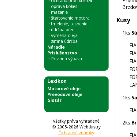
Prieme
ochrana proti korózii
oprava kolies
Brzdo
mazanie
štartovanie motora
Kusy
tmelenie, tesnenie
údržba bŕzd
1ks
Sú
výmena oleja
zimná údržba
FIA
Náradie
Príslušenstvo
FIA
Povinná výbava
FIA
FO
FO
Lexikon
LA
Motorové oleje
Prevodové oleje
1ks
Sa
Glosár
FIA
Všetky práva vyhradené
2ks
Br
© 2005-2026 Webdustry
Ochranné známky
FIA