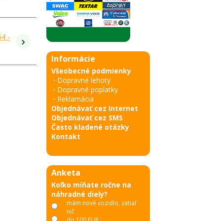
›
Informácie
Všeobecné podmienky
·
Dopravné lehoty
·
Dopravné poplatky
·
Reklamácia
Objednávať cez Internet
Objednávať cez SMS
Často kladené otázky
Kontakt
Anketa
Koľko míňate ročne na
náhradné diely?
mám nové vozidlo, zatiaľ
nič
do 100 EUR