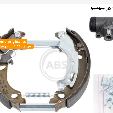
90,16 €
(38 
me originalitu
kvalita už 20 rokov...