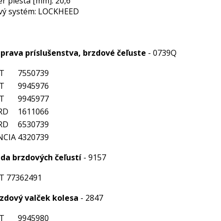
r piesta [mm]: 20,6
vý systém: LOCKHEED
prava príslušenstva, brzdové čeľuste
- 0739Q
T
7550739
T
9945976
T
9945977
RD
1611066
RD
6530739
NCIA
4320739
da brzdových čeľustí
- 9157
T
77362491
zdový valček kolesa
- 2847
T
9945980