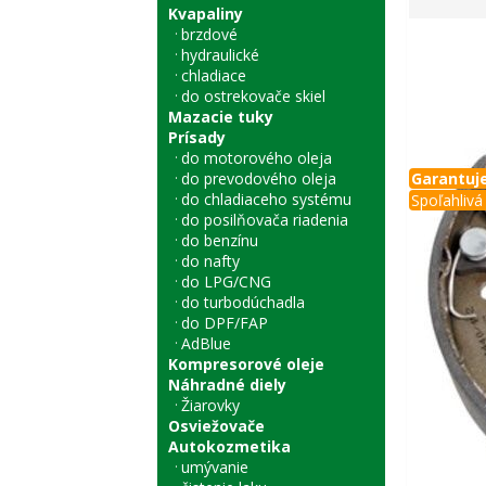
Kvapaliny
brzdové
hydraulické
chladiace
do ostrekovače skiel
Mazacie tuky
Prísady
do motorového oleja
do prevodového oleja
Garantuje
do chladiaceho systému
Spoľahlivá 
do posilňovača riadenia
do benzínu
do nafty
do LPG/CNG
do turbodúchadla
do DPF/FAP
AdBlue
Kompresorové oleje
Náhradné diely
Žiarovky
Osviežovače
Autokozmetika
umývanie