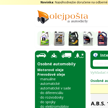
Novinka:
Najvýhodnejšie doručenie na odberné m
Int
Osobné automobily
Motorové oleje
Vyhľadať n
Prevodové oleje
manuálne
Osobné au
automatické
automatické v sade
do diferenciálu
do rozvodovky
do spojky
A.B.S.
do elektromobilov