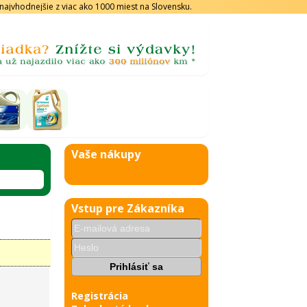
s najvhodnejšie z viac ako 1000 miest na Slovensku.
Vaše nákupy
Vstup pre Zákazníka
Registrácia