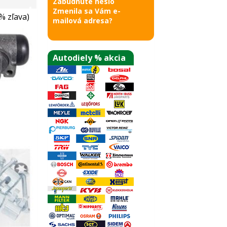
Zabudnuté heslo
Zmenila sa Vám e-
% zľava)
mailová adresa?
Autodiely % akcia