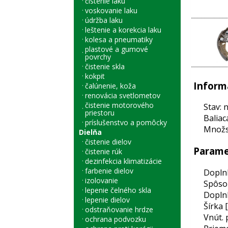
čistenie laku
voskovanie laku
údržba laku
leštenie a korekcia laku
kolesa a pneumatiky
plastové a gumové
povrchy
čistenie skla
kokpit
Inform
čalúnenie, koža
renovácia svetlometov
čistenie motorového
Stav: 
priestoru
Baliac
príslušenstvo a pomôcky
Množst
Dielňa
čistenie dielov
Parame
čistenie rúk
dezinfekcia klimatizácie
farbenie dielov
Doplnk
izolovanie
Spôso
lepenie čelného skla
Doplnk
lepenie dielov
Šírka 
odstraňovanie hrdze
Vnút. 
ochrana podvozku