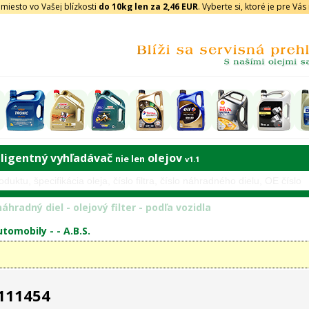
iesto vo Vašej blízkosti
do 10kg len za 2,46 EUR
. Vyberte si, ktoré je pre Vá
eligentný vyhľadávač
olejov
nie len
v1.1
áhradný diel - olejový filter - podľa vozidla
tomobily - -
A.B.S.
 111454