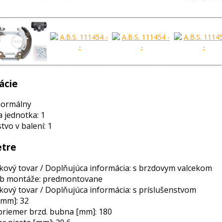
ácie
normálny
a jednotka: 1
vo v balení: 1
tre
ový tovar / Doplňujúca informácia: s brzdovym valcekom
b montáže: predmontovane
ový tovar / Doplňujúca informácia: s príslušenstvom
[mm]: 32
priemer brzd. bubna [mm]: 180