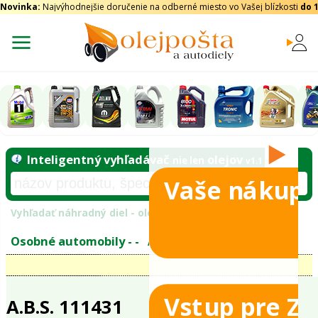
Novinka:
Najvýhodnejšie doručenie na odberné miesto vo Vašej blízkosti
do 
Vaše nákupy
Inteligentný vyhľadávač
olejo
nie len
tomobily
Vyhľadať náhradný diel - olejový filter - podľ
eje
Vstup pre Z