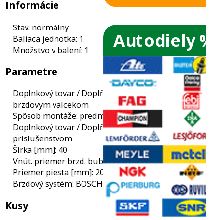
Autodiely %
ače skiel
ky
Informácie
Stav: normálny
Baliaca jednotka: 1
ého oleja
Množstvo v balení: 1