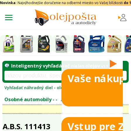
Novinka:
Najvýhodnejšie doručenie na odberné miesto vo Vašej blízkosti
do 
Vaše nákupy
Inteligentný vyhľadávač
olejo
nie len
tomobily
Vyhľadať náhradný diel - olejový filter - podľ
eje
Vstup pre Z