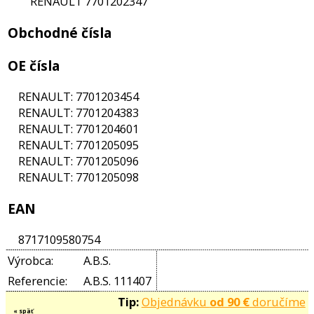
RENAULT
7701 036 385
250 - 500 E
RENAULT
7701 039 388
svetlometov
500 - 1000 
RENAULT
7701 039 392
nad 1000 E
otorového
RENAULT
7701 039 394
RENAULT
7701 103 390
1ks
Brzdový valček kolesa
- 62832X
tvo a pomôcky
CITROËN
4402.98
CITROËN
95668068
PEUGEOT
4402.98
lov
RENAULT
7701 033 391
RENAULT
7701 033 706
RENAULT
7701 035 310
klimatizácie
RENAULT
7701 035 472