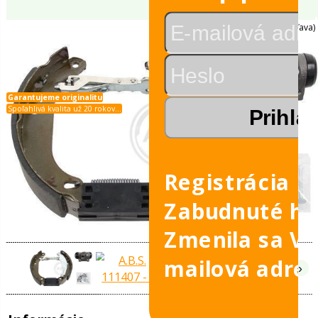
Osobné automobily - -
A.B.S.
leje
A.B.S. 111407
é
é v sade
álu
Registrácia
vky
Zabudnuté he
Zmenila sa V
Garantujeme originalitu
Spoľahlivá kvalita už 20 rokov...
mailová adre
obilov