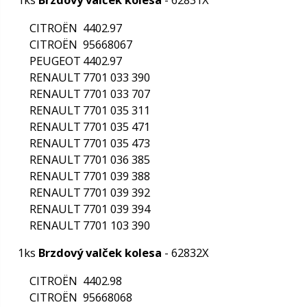
1ks
Sada brzdových čeľustí
- 8135
RENAULT
7701 202 542
é oleje
RENAULT
7701 202 820
ely
RENAULT
7701 203 121
Informácie
RENAULT
7701 203 458
RENAULT
7701 203 561
Všeobecné p
RENAULT
7701 203 562
e
·
Dopravné leh
RENAULT
7701 203 862
·
Dopravné pop
RENAULT
7701 204 268
ika
RENAULT
7701 349 780
·
Reklamácia
RENAULT
7701202345
Objednávať ce
RENAULT
7701202661
u
Objednávať c
RENAULT
7701204258
RENAULT
7701204267
Často kladen