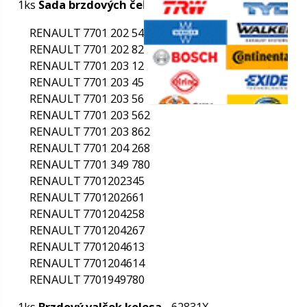
vého oleja
Parametre
ceho systému
Doplnkový tovar / Doplňujúca informáci
ača riadenia
brzdovym valcekom
Spôsob montáže: predmontovane
Doplnkový tovar / Doplňujúca informáci
príslušenstvom
Šírka [mm]: 40
Vnút. priemer brzd. bubna [mm]: 180
G
Priemer piesta [mm]: 20,6
Brzdový systém: BOSCH/BENDIX
chadla
Kusy
P