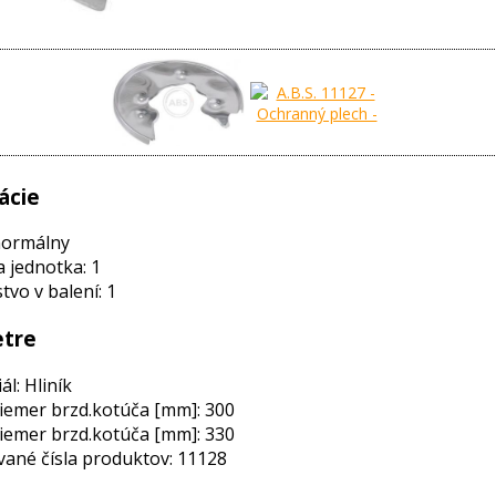
ácie
normálny
a jednotka: 1
vo v balení: 1
tre
ál: Hliník
iemer brzd.kotúča [mm]: 300
iemer brzd.kotúča [mm]: 330
ané čísla produktov: 11128