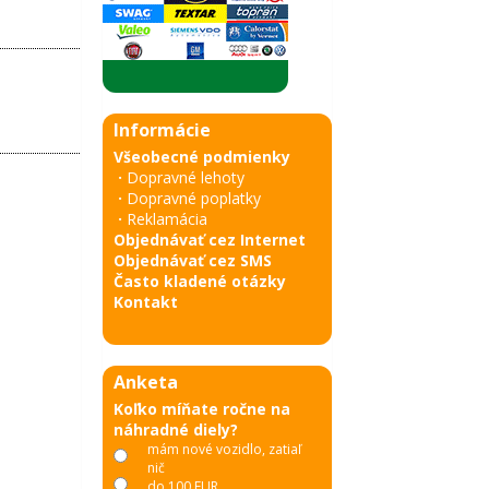
Informácie
Všeobecné podmienky
·
Dopravné lehoty
·
Dopravné poplatky
·
Reklamácia
Objednávať cez Internet
Objednávať cez SMS
Často kladené otázky
Kontakt
Anketa
Koľko míňate ročne na
náhradné diely?
mám nové vozidlo, zatiaľ
nič
do 100 EUR