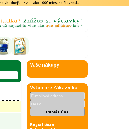
s najvhodnejšie z viac ako 1000 miest na Slovensku.
Vaše nákupy
Vstup pre Zákazníka
Registrácia