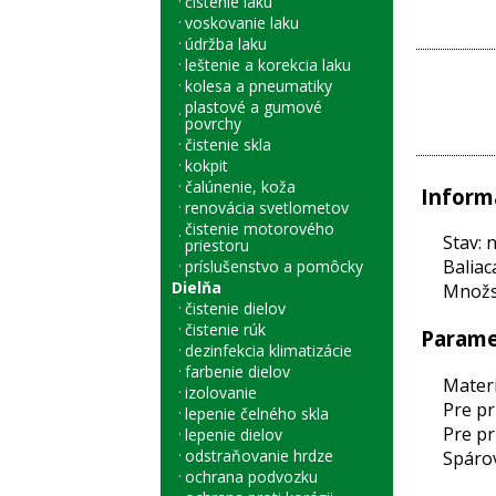
čistenie laku
voskovanie laku
údržba laku
leštenie a korekcia laku
kolesa a pneumatiky
plastové a gumové
povrchy
čistenie skla
kokpit
čalúnenie, koža
Inform
renovácia svetlometov
čistenie motorového
Stav: 
priestoru
Baliac
príslušenstvo a pomôcky
Dielňa
Množst
čistenie dielov
čistenie rúk
Parame
dezinfekcia klimatizácie
farbenie dielov
Materi
izolovanie
Pre pr
lepenie čelného skla
Pre pr
lepenie dielov
odstraňovanie hrdze
Spárov
ochrana podvozku