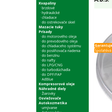
Kvapaliny
brzdové
hydraulické
chladiace
do ostrekovače skiel
Mazacie tuky
Prísady
do motorového oleja
do prevodového oleja
Garantuje
do chladiaceho systému
Spoľahlivá 
do posilňovača riadenia
do benzínu
do nafty
do LPG/CNG
do turbodúchadla
do DPF/FAP
AdBlue
Kompresorové oleje
Náhradné diely
Žiarovky
Osviežovače
Autokozmetika
umývanie