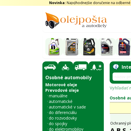
Novinka:
Najvýhodnejšie doručenie na odberné m
Int
Osobné automobily
Motorové oleje
Vyhľadať n
Prevodové oleje
manuálne
Osobné au
automatické
automatické v sade
do diferenciálu
do rozvodovky
do spojky
Ochranný pl
A.B.S.
do elektromobilov