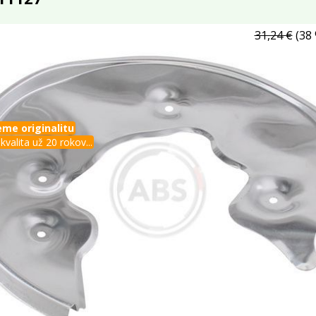
31,24 €
(38 
me originalitu
kvalita už 20 rokov...