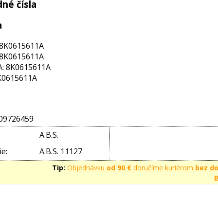
né čísla
a
 8K0615611A
 8K0615611A
: 8K0615611A
K0615611A
09726459
A.B.S.
e:
A.B.S. 11127
Tip:
Objednávku
od 90 €
doručíme kuriérom
bez d
p