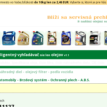
iesto vo Vašej blízkosti
do 10kg len za 2,46 EUR
. Vyberte si, ktoré je pre Vá
eligentný vyhľadávač
olejov
nie len
v1.1
áhradný diel - olejový filter - podľa vozidla
tomobily -
Brzdový systém
-
Ochranný plech
-
A.B.S.
ech
 11127