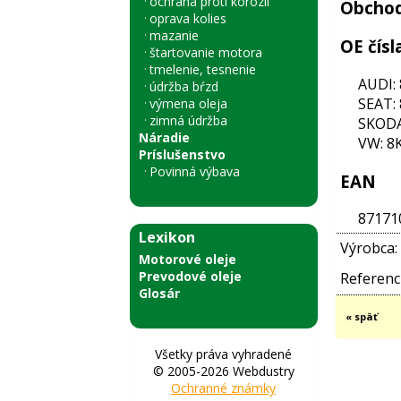
ochrana proti korózii
Obchod
oprava kolies
mazanie
OE čísl
štartovanie motora
tmelenie, tesnenie
AUDI:
údržba bŕzd
SEAT:
výmena oleja
zimná údržba
SKODA
Náradie
VW: 8
Príslušenstvo
Povinná výbava
EAN
87171
Lexikon
Výrobca:
Motorové oleje
Prevodové oleje
Referenci
Glosár
« späť
Všetky práva vyhradené
© 2005-2026 Webdustry
Ochranné známky