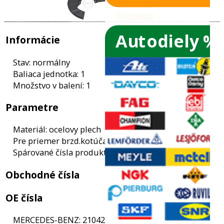
Autodiely %
ače skiel
ky
Informácie
ého oleja