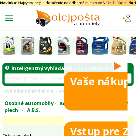
Novinka:
Najvýhodnejšie doručenie na odberné miesto vo Vašej blízkosti
do 
Vaše nákupy
Inteligentný vyhľadávač
olejo
nie len
tomobily
Vyhľadať náhradný diel - olejový filter - podľ
eje
Vstup pre Z