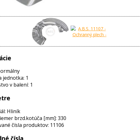
ácie
normálny
a jednotka: 1
vo v balení: 1
tre
ál: Hliník
iemer brzd.kotúča [mm]: 330
ané čísla produktov: 11106
né čísla