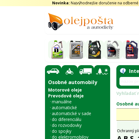
Novinka:
Najvýhodnejšie doručenie na odberné m
Int
Osobné automobily
Motorové oleje
Vyhľadať n
Prevodové oleje
manuálne
Osobné au
automatické
automatické v sade
do diferenciálu
do rozvodovky
do spojky
Ochranný pl
A.B.S.
do elektromobilov