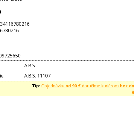
a
34116780216
6780216
09725650
A.B.S.
e:
A.B.S. 11107
Tip:
Objednávku
od 90 €
doručíme kuriérom
bez d
p