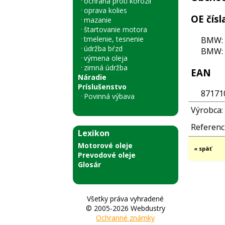
ochrana proti korózii
oprava kolies
OE čísl
mazanie
štartovanie motora
tmelenie, tesnenie
BMW: 
údržba bŕzd
BMW: 
výmena oleja
zimná údržba
EAN
Náradie
Príslušenstvo
87171
Povinná výbava
Výrobca:
Referenci
Lexikon
Motorové oleje
« späť
Prevodové oleje
Glosár
Všetky práva vyhradené
© 2005-2026 Webdustry
Ochranné známky