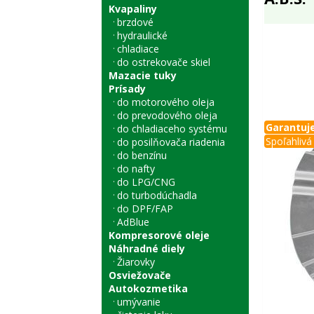
Kvapaliny
brzdové
hydraulické
chladiace
do ostrekovače skiel
Mazacie tuky
Prísady
do motorového oleja
do prevodového oleja
Garantuje
do chladiaceho systému
Spoľahlivá 
do posilňovača riadenia
do benzínu
do nafty
do LPG/CNG
do turbodúchadla
do DPF/FAP
AdBlue
Kompresorové oleje
Náhradné diely
Žiarovky
Osviežovače
Autokozmetika
umývanie