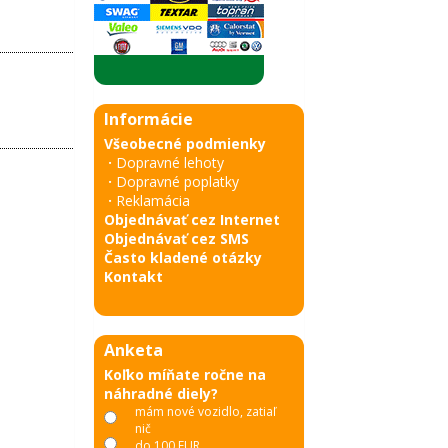
Informácie
Všeobecné podmienky
·
Dopravné lehoty
·
Dopravné poplatky
·
Reklamácia
Objednávať cez Internet
Objednávať cez SMS
Často kladené otázky
Kontakt
Anketa
Koľko míňate ročne na
náhradné diely?
mám nové vozidlo, zatiaľ
nič
do 100 EUR