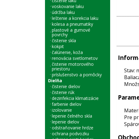
čistenie laku
voskovanie laku
údržba laku
leštenie a korekcia laku
kolesa a pneumatiky
plastové a gumové
povrchy
čistenie skla
kokpit
čalúnenie, koža
Inform
renovácia svetlometov
čistenie motorového
priestoru
Stav: 
príslušenstvo a pomôcky
Baliac
Dielňa
Množst
čistenie dielov
čistenie rúk
Parame
dezinfekcia klimatizácie
farbenie dielov
Materi
izolovanie
lepenie čelného skla
Pre pr
lepenie dielov
Spárov
odstraňovanie hrdze
ochrana podvozku
Obchod