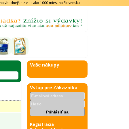
s najvhodnejšie z viac ako 1000 miest na Slovensku.
Vaše nákupy
Vstup pre Zákazníka
Registrácia