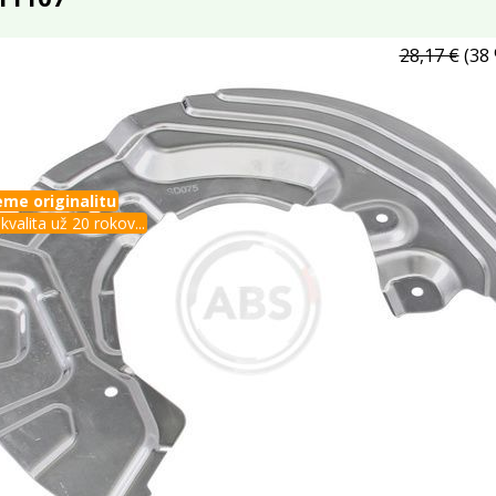
28,17 €
(38 
me originalitu
kvalita už 20 rokov...