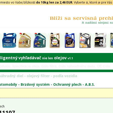
iesto vo Vašej blízkosti
do 10kg len za 2,46 EUR
. Vyberte si, ktoré je pre Vá
eligentný vyhľadávač
olejov
nie len
v1.1
áhradný diel - olejový filter - podľa vozidla
tomobily -
Brzdový systém
-
Ochranný plech
-
A.B.S.
ech
 11107