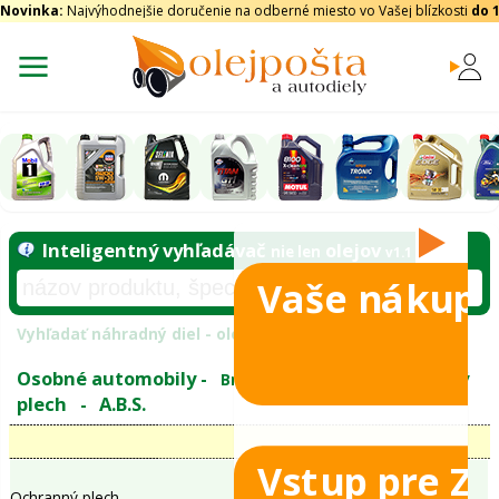
Novinka:
Najvýhodnejšie doručenie na odberné miesto vo Vašej blízkosti
do 
Vaše nákupy
Inteligentný vyhľadávač
olejo
nie len
tomobily
Vyhľadať náhradný diel - olejový filter - podľ
eje
Vstup pre Z