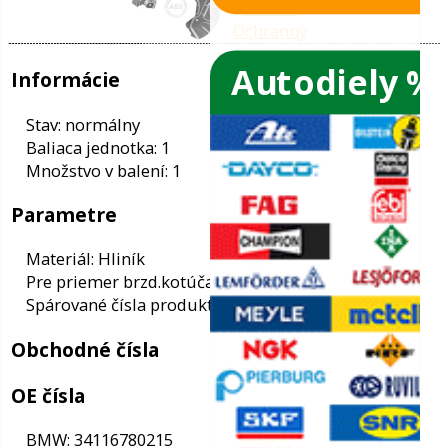
Autodiely %
ače skiel
ky
Informácie
ého oleja