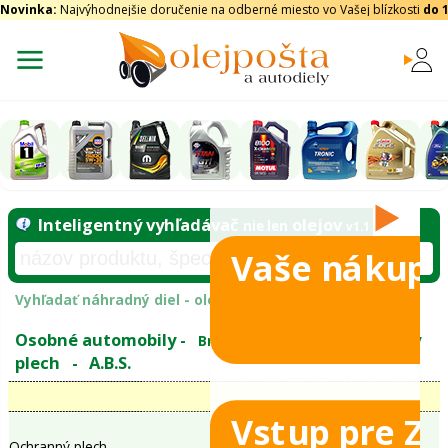
Novinka:
Najvýhodnejšie doručenie na odberné miesto vo Vašej blízkosti
do 
Vaše nákupy
Inteligentný vyhľadávač
olejo
nie len
tomobily
Vyhľadať náhradný diel - olejový filter - podľ
eje
Vstup pre Z