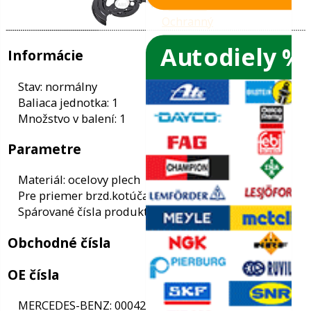
Autodiely %
ače skiel
ky
Informácie
ého oleja