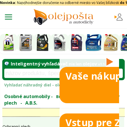
Novinka:
Najvýhodnejšie doručenie na odberné miesto vo Vašej blízkosti
do 
Vaše nákupy
Inteligentný vyhľadávač
olejo
nie len
tomobily
Vyhľadať náhradný diel - olejový filter - podľ
eje
Vstup pre Z