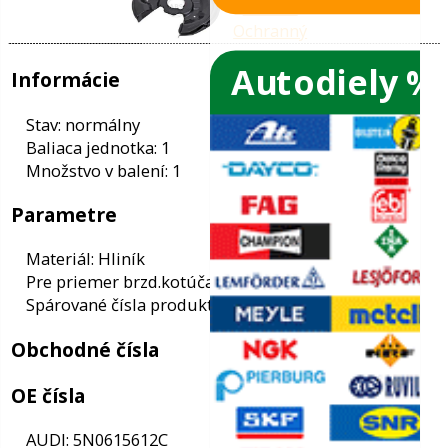
Autodiely %
ače skiel
ky
Informácie
ého oleja