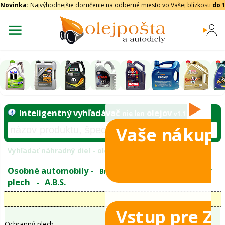
Novinka:
Najvýhodnejšie doručenie na odberné miesto vo Vašej blízkosti
do 
Vaše nákupy
Inteligentný vyhľadávač
olejo
nie len
tomobily
Vyhľadať náhradný diel - olejový filter - podľ
eje
Vstup pre Z