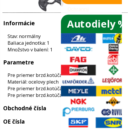
Autodiely %
ače skiel
ky
Informácie
ého oleja