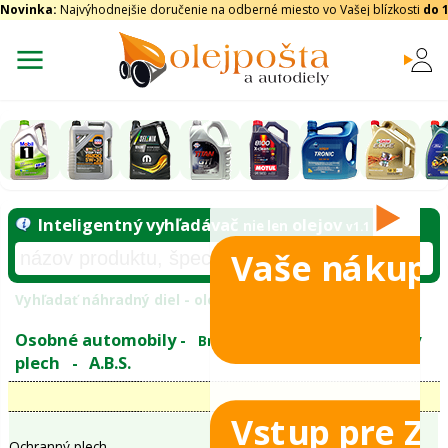
Novinka:
Najvýhodnejšie doručenie na odberné miesto vo Vašej blízkosti
do 
Vaše nákupy
Inteligentný vyhľadávač
olejo
nie len
tomobily
Vyhľadať náhradný diel - olejový filter - podľ
eje
Vstup pre Z