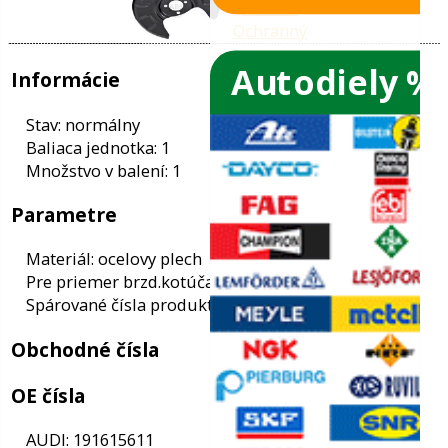
Autodiely %
ače skiel
ky
Informácie
ého oleja