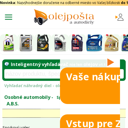
Novinka:
Najvýhodnejšie doručenie na odberné miesto vo Vašej blízkosti
do 
Vaše nákupy
Inteligentný vyhľadávač
olejo
nie len
tomobily
Vyhľadať náhradný diel - olejový filter - podľ
eje
Vstup pre Z