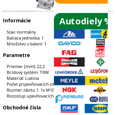
Autodiely %
ače skiel
ky
Informácie
ého oleja