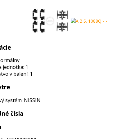
ácie
normálny
a jednotka: 1
vo v balení: 1
tre
vý systém: NISSIN
né čísla
a