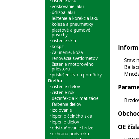
čistenie laku
voskovanie laku
údržba laku
leštenie a korekcia laku
kolesa a pneumatiky
plastové a gumové
povrchy
čistenie skla
Inform
kokpit
čalúnenie, koža
renovácia svetlometov
Stav: 
čistenie motorového
Baliac
priestoru
Množst
príslušenstvo a pomôcky
Dielňa
Parame
čistenie dielov
čistenie rúk
dezinfekcia klimatizácie
Brzdo
farbenie dielov
izolovanie
Obchod
lepenie čelného skla
lepenie dielov
OE čísl
odstraňovanie hrdze
ochrana podvozku