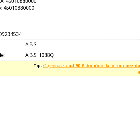
: 45010880000
: 45010880000
09234534
A.B.S.
e:
A.B.S. 1088Q
Tip:
Objednávku
od 90 €
doručíme kuriérom
bez d
p