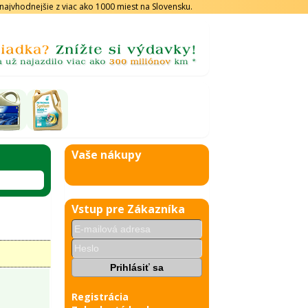
s najvhodnejšie z viac ako 1000 miest na Slovensku.
Vaše nákupy
Vstup pre Zákazníka
Registrácia