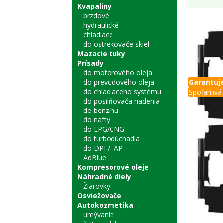
Kvapaliny
brzdové
hydraulické
chladiace
do ostrekovače skiel
Mazacie tuky
Prísady
do motorového oleja
do prevodového oleja
Garantuje
do chladiaceho systému
Spoľahlivá 
do posilňovača riadenia
do benzínu
do nafty
do LPG/CNG
do turbodúchadla
do DPF/FAP
AdBlue
Kompresorové oleje
Náhradné diely
Žiarovky
Osviežovače
Autokozmetika
umývanie