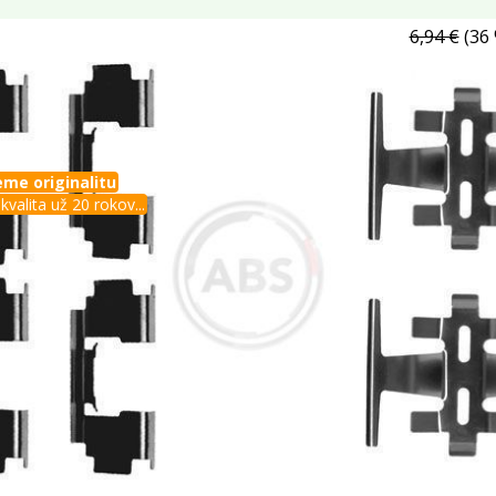
6,94 €
(36 
me originalitu
kvalita už 20 rokov...