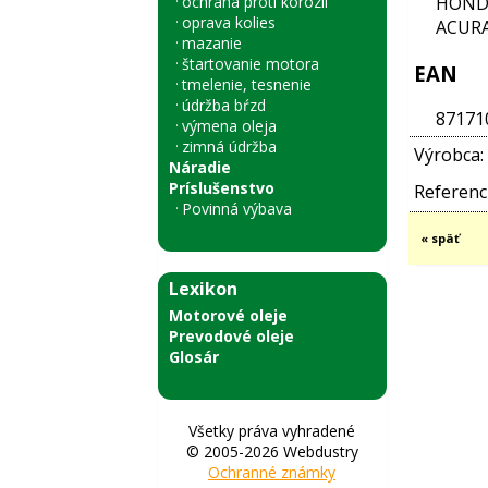
ochrana proti korózii
HONDA
oprava kolies
ACURA
mazanie
štartovanie motora
EAN
tmelenie, tesnenie
údržba bŕzd
87171
výmena oleja
zimná údržba
Výrobca:
Náradie
Príslušenstvo
Referenci
Povinná výbava
« späť
Lexikon
Motorové oleje
Prevodové oleje
Glosár
Všetky práva vyhradené
© 2005-2026 Webdustry
Ochranné známky