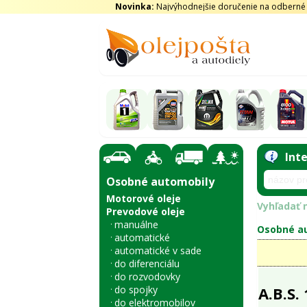
Novinka:
Najvýhodnejšie doručenie na odberné m
Int
Osobné automobily
Motorové oleje
Vyhľadať n
Prevodové oleje
manuálne
Osobné au
automatické
automatické v sade
do diferenciálu
do rozvodovky
do spojky
A.B.S.
do elektromobilov