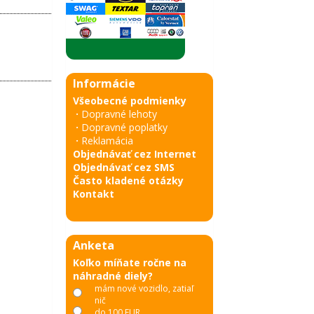
Informácie
Všeobecné podmienky
·
Dopravné lehoty
·
Dopravné poplatky
·
Reklamácia
Objednávať cez Internet
Objednávať cez SMS
Často kladené otázky
Kontakt
Anketa
Koľko míňate ročne na
náhradné diely?
mám nové vozidlo, zatiaľ
nič
do 100 EUR