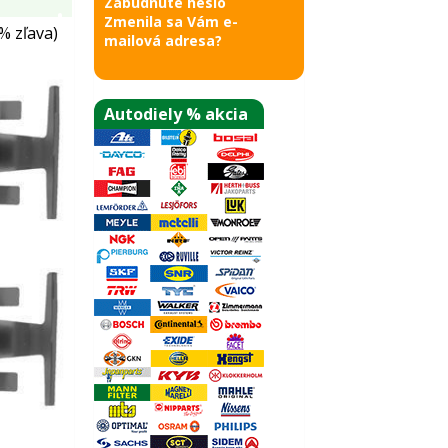
Zabudnuté heslo
Zmenila sa Vám e-
% zľava)
mailová adresa?
Autodiely % akcia