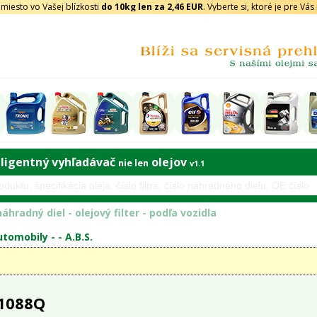
iesto vo Vašej blízkosti
do 10kg len za 2,46 EUR
. Vyberte si, ktoré je pre Vá
eligentný vyhľadávač
olejov
nie len
v1.1
áhradný diel - olejový filter - podľa vozidla
tomobily - -
A.B.S.
 1088Q