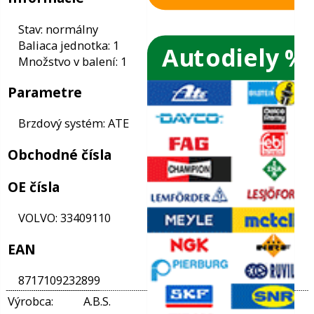
Autodiely %
ače skiel
Informácie
ky
Stav: normálny
Baliaca jednotka: 1
ého oleja
Množstvo v balení: 1