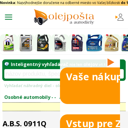
Novinka:
Najvýhodnejšie doručenie na odberné miesto vo Vašej blízkosti
do 
Vaše nákupy
Inteligentný vyhľadávač
olejo
nie len
tomobily
Vyhľadať náhradný diel - olejový filter - podľ
eje
Vstup pre Z