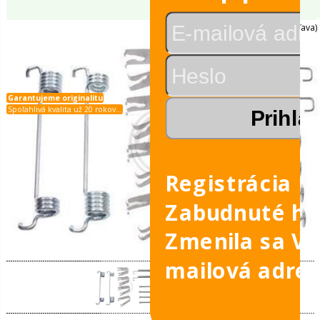
Osobné automobily - -
A.B.S.
leje
A.B.S. 0875Q
é
é v sade
álu
Registrácia
vky
Zabudnuté he
Zmenila sa V
Garantujeme originalitu
Spoľahlivá kvalita už 20 rokov...
mailová adre
obilov