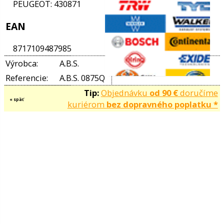
Množstvo v balení: 1
vého oleja
Parametre
ceho systému
ača riadenia
Brzdový systém: BOSCH/BENDIX
Pre číslo tovaru: 9244
Vnút. priemer brzd. bubna [mm]: 170
Obchodné čísla
G
OE čísla
chadla
CITROËN: 430871
FIAT: 77363477
P
FIAT: 77364020