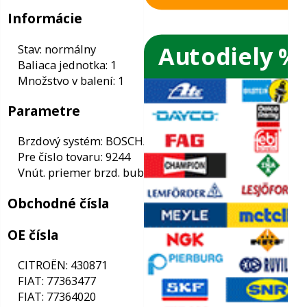
Autodiely %
ače skiel
ky
Informácie
Stav: normálny
ého oleja
Baliaca jednotka: 1