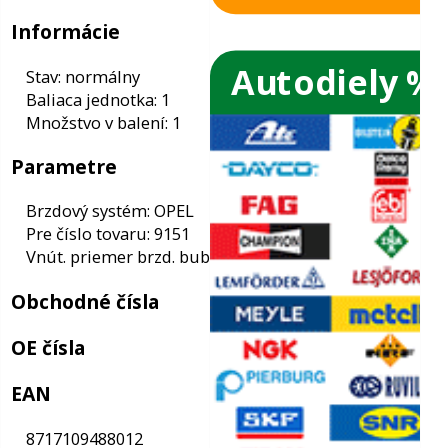
Autodiely %
ače skiel
ky
Informácie
Stav: normálny
ého oleja
Baliaca jednotka: 1