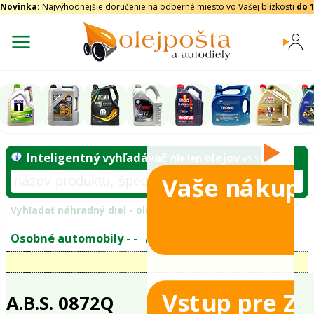
Novinka:
Najvýhodnejšie doručenie na odberné miesto vo Vašej blízkosti
do 
Vaše nákupy
Inteligentný vyhľadávač
olejo
nie len
tomobily
Vyhľadať náhradný diel - olejový filter - podľ
eje
Vstup pre Z