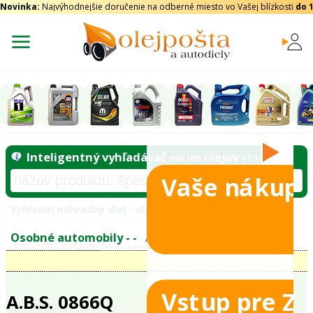
Novinka:
Najvýhodnejšie doručenie na odberné miesto vo Vašej blízkosti
do 
Vaše nákupy
Inteligentný vyhľadávač
olejo
nie len
tomobily
Vyhľadať náhradný diel - olejový filter - podľ
eje
Vstup pre Z