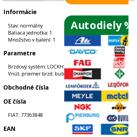
Autodiely %
ače skiel
ky
Informácie
ého oleja
Stav: normálny
Baliaca jednotka: 1