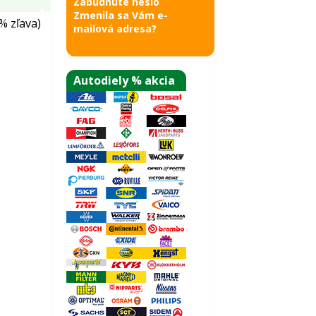
Zabudnuté heslo
Zmenila sa Vám e-
% zľava)
mailová adresa?
Autodiely % akcia