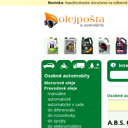
Novinka:
Najvýhodnejšie doručenie na odberné m
Int
Osobné automobily
Motorové oleje
Vyhľadať n
Prevodové oleje
manuálne
Osobné au
automatické
automatické v sade
do diferenciálu
do rozvodovky
do spojky
A.B.S.
do elektromobilov