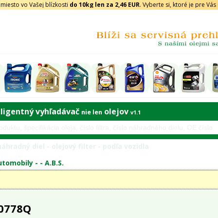
iesto vo Vašej blízkosti
do 10kg len za 2,46 EUR
. Vyberte si, ktoré je pre Vá
eligentný vyhľadávač
olejov
nie len
v1.1
áhradný diel - olejový filter - podľa vozidla
tomobily - -
A.B.S.
 0778Q