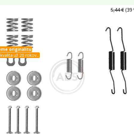
5,44 €
(39 
me originalitu
kvalita už 20 rokov...