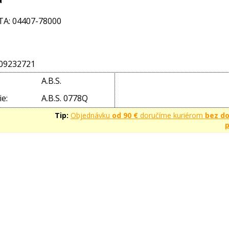
A: 04407-78000
09232721
A.B.S.
e:
A.B.S. 0778Q
Tip:
Objednávku
od 90 €
doručíme kuriérom
bez d
p