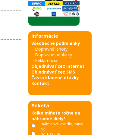
Informácie
Všeobecné podmienky
·
Dopravné lehoty
·
Dopravné poplatky
·
Reklamácia
Objednávať cez Internet
Objednávať cez SMS
Často kladené otázky
Kontakt
Anketa
Koľko míňate ročne na
náhradné diely?
mám nové vozidlo, zatiaľ
nič
do 100 EUR