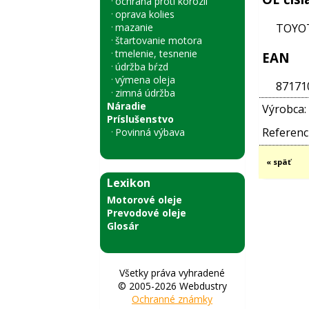
ochrana proti korózii
oprava kolies
mazanie
TOYOT
štartovanie motora
tmelenie, tesnenie
EAN
údržba bŕzd
výmena oleja
87171
zimná údržba
Náradie
Výrobca:
Príslušenstvo
Referenci
Povinná výbava
« späť
Lexikon
Motorové oleje
Prevodové oleje
Glosár
Všetky práva vyhradené
© 2005-2026 Webdustry
Ochranné známky