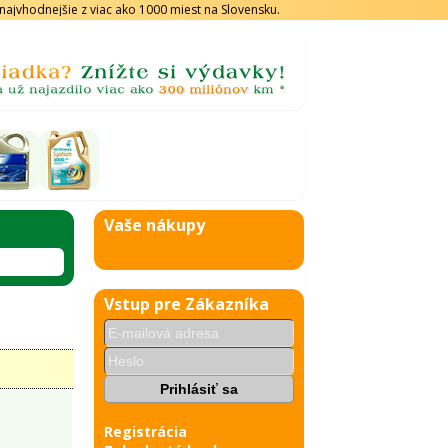
s najvhodnejšie z viac ako 1000 miest na Slovensku.
Vaše nákupy
Vstup pre Zákazníka
Registrácia