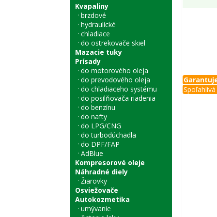
Kvapaliny
brzdové
hydraulické
chladiace
do ostrekovače skiel
Mazacie tuky
Prísady
do motorového oleja
do prevodového oleja
Garantuje
do chladiaceho systému
Spoľahlivá 
do posilňovača riadenia
do benzínu
do nafty
do LPG/CNG
do turbodúchadla
do DPF/FAP
AdBlue
Kompresorové oleje
Náhradné diely
Žiarovky
Osviežovače
Autokozmetika
umývanie