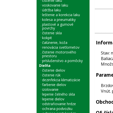
čistenie laku
voskovanie laku
údržba laku
leštenie a korekcia laku
kolesa a pneumatiky
plastové a gumové
povrchy
čistenie skla
kokpit
Inform
čalúnenie, koža
renovácia svetlometov
čistenie motorového
Stav: 
priestoru
Baliac
príslušenstvo a pomôcky
Množst
Dielňa
čistenie dielov
Parame
čistenie rúk
dezinfekcia klimatizácie
farbenie dielov
Brzdo
izolovanie
Vnút. 
lepenie čelného skla
lepenie dielov
Obchod
odstraňovanie hrdze
ochrana podvozku
OE čísl