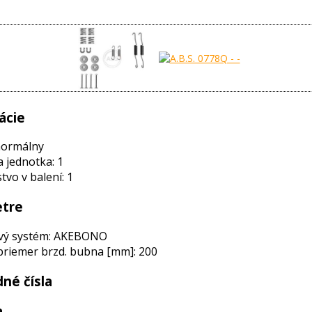
ácie
normálny
a jednotka: 1
vo v balení: 1
tre
vý systém: AKEBONO
priemer brzd. bubna [mm]: 200
né čísla
a