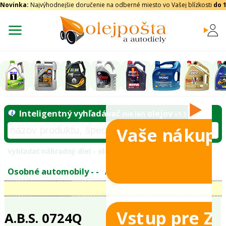
Novinka:
Najvýhodnejšie doručenie na odberné miesto vo Vašej blízkosti
do 
Vaše nákupy
Inteligentný vyhľadávač
olejo
nie len
tomobily
Vyhľadať náhradný diel - olejový filter - podľ
eje
Vstup pre Z