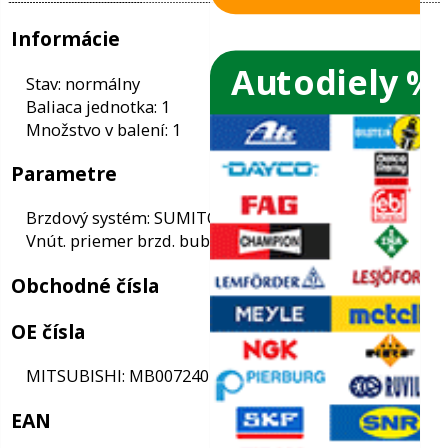
Autodiely %
ače skiel
ky
Informácie
ého oleja
Stav: normálny
Baliaca jednotka: 1