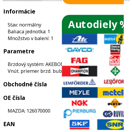
Autodiely %
ače skiel
ky
Informácie
ého oleja
Stav: normálny
Baliaca jednotka: 1