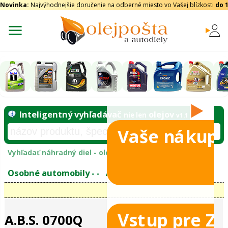
Novinka:
Najvýhodnejšie doručenie na odberné miesto vo Vašej blízkosti
do 
Vaše nákupy
Inteligentný vyhľadávač
olejo
nie len
tomobily
Vyhľadať náhradný diel - olejový filter - podľ
eje
Vstup pre Z