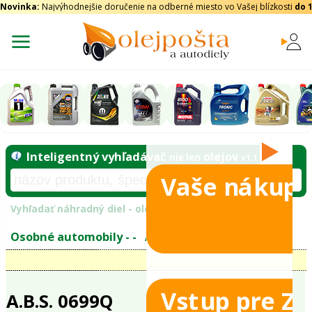
Novinka:
Najvýhodnejšie doručenie na odberné miesto vo Vašej blízkosti
do 
Vaše nákupy
Inteligentný vyhľadávač
olejo
nie len
tomobily
Vyhľadať náhradný diel - olejový filter - podľ
eje
Vstup pre Z