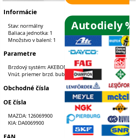
Autodiely %
ače skiel
ky
Informácie
ého oleja
Stav: normálny
Baliaca jednotka: 1