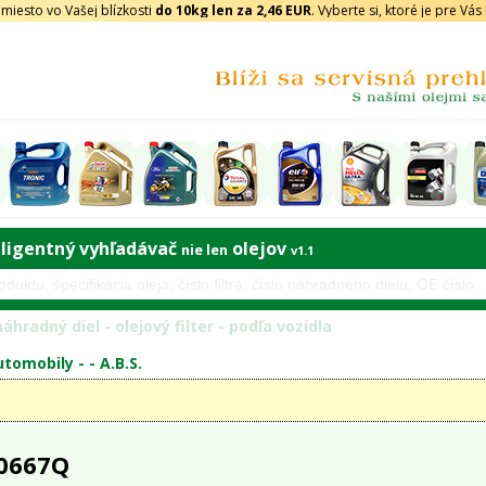
iesto vo Vašej blízkosti
do 10kg len za 2,46 EUR
. Vyberte si, ktoré je pre Vá
eligentný vyhľadávač
olejov
nie len
v1.1
áhradný diel - olejový filter - podľa vozidla
tomobily - -
A.B.S.
 0667Q