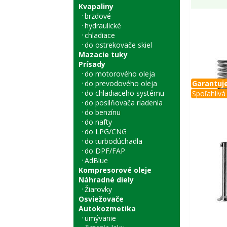
Kvapaliny
brzdové
hydraulické
chladiace
do ostrekovače skiel
Mazacie tuky
Prísady
do motorového oleja
do prevodového oleja
Garantuje
do chladiaceho systému
Spoľahlivá 
do posilňovača riadenia
do benzínu
do nafty
do LPG/CNG
do turbodúchadla
do DPF/FAP
AdBlue
Kompresorové oleje
Náhradné diely
Žiarovky
Osviežovače
Autokozmetika
umývanie