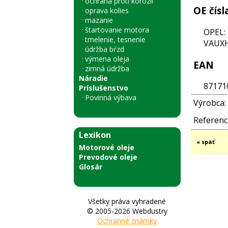
ochrana proti korózii
OE čísl
oprava kolies
mazanie
štartovanie motora
OPEL:
tmelenie, tesnenie
VAUXH
údržba bŕzd
výmena oleja
EAN
zimná údržba
Náradie
87171
Príslušenstvo
Povinná výbava
Výrobca:
Referenci
Lexikon
« späť
Motorové oleje
Prevodové oleje
Glosár
Všetky práva vyhradené
© 2005-2026 Webdustry
Ochranné známky