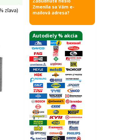
Zabudnuté heslo
Zmenila sa Vám e-
% zľava)
mailová adresa?
Autodiely % akcia