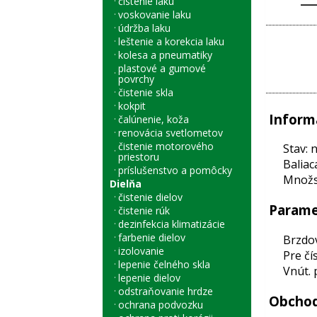
čistenie laku
voskovanie laku
údržba laku
leštenie a korekcia laku
kolesa a pneumatiky
plastové a gumové
povrchy
čistenie skla
kokpit
Inform
čalúnenie, koža
renovácia svetlometov
čistenie motorového
Stav: 
priestoru
Baliac
príslušenstvo a pomôcky
Množst
Dielňa
čistenie dielov
Parame
čistenie rúk
dezinfekcia klimatizácie
farbenie dielov
Brzdo
izolovanie
Pre čí
lepenie čelného skla
Vnút. 
lepenie dielov
odstraňovanie hrdze
Obchod
ochrana podvozku