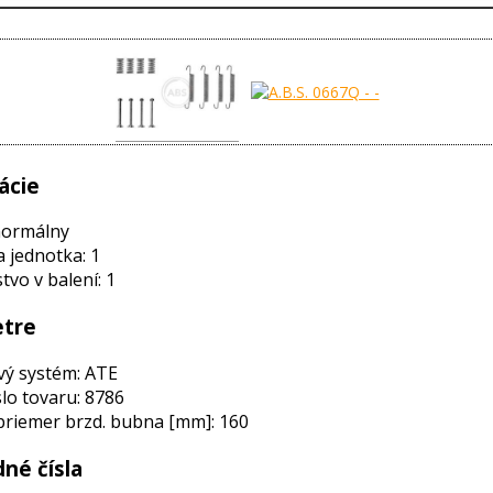
ácie
normálny
a jednotka: 1
vo v balení: 1
tre
vý systém: ATE
slo tovaru: 8786
priemer brzd. bubna [mm]: 160
né čísla