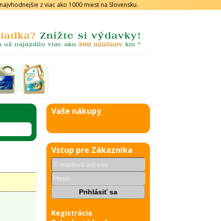
s najvhodnejšie z viac ako 1000 miest na Slovensku.
Vaše nákupy
Vstup pre Zákazníka
Registrácia