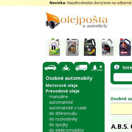
Novinka:
Najvýhodnejšie doručenie na odberné m
Int
Osobné automobily
Motorové oleje
Vyhľadať n
Prevodové oleje
manuálne
Osobné au
automatické
automatické v sade
do diferenciálu
do rozvodovky
do spojky
A.B.S.
do elektromobilov