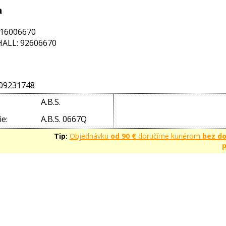
a
 16006670
ALL: 92606670
09231748
A.B.S.
e:
A.B.S. 0667Q
Tip:
Objednávku
od 90 €
doručíme kuriérom
bez d
p