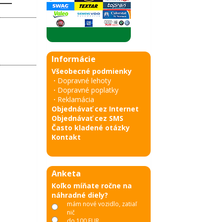
Informácie
Všeobecné podmienky
·
Dopravné lehoty
·
Dopravné poplatky
·
Reklamácia
Objednávať cez Internet
Objednávať cez SMS
Často kladené otázky
Kontakt
Anketa
Koľko míňate ročne na
náhradné diely?
mám nové vozidlo, zatiaľ
nič
do 100 EUR