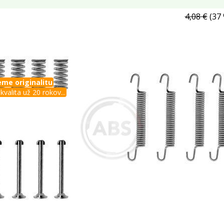
4,08 €
(37 
me originalitu
kvalita už 20 rokov...