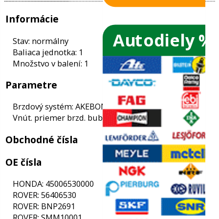
Autodiely %
ače skiel
ky
Informácie
ého oleja
Stav: normálny
Baliaca jednotka: 1