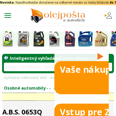
Novinka:
Najvýhodnejšie doručenie na odberné miesto vo Vašej blízkosti
do 
Vaše nákupy
Inteligentný vyhľadávač
olejo
nie len
tomobily
Vyhľadať náhradný diel - olejový filter - podľ
eje
Vstup pre Z