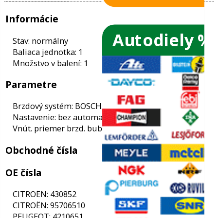
Autodiely %
ače skiel
ky
Informácie
ého oleja
Stav: normálny
Baliaca jednotka: 1