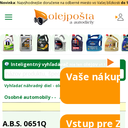
Novinka:
Najvýhodnejšie doručenie na odberné miesto vo Vašej blízkosti
do 
Vaše nákupy
Inteligentný vyhľadávač
olejo
nie len
tomobily
Vyhľadať náhradný diel - olejový filter - podľ
eje
Vstup pre Z