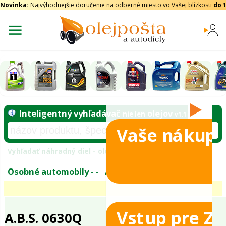
Novinka:
Najvýhodnejšie doručenie na odberné miesto vo Vašej blízkosti
do 
Vaše nákupy
Inteligentný vyhľadávač
olejo
nie len
tomobily
Vyhľadať náhradný diel - olejový filter - podľ
eje
Vstup pre Z