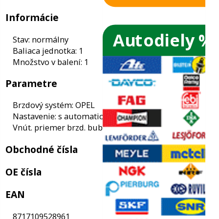
Autodiely %
ače skiel
ky
Informácie
ého oleja
Stav: normálny
Baliaca jednotka: 1