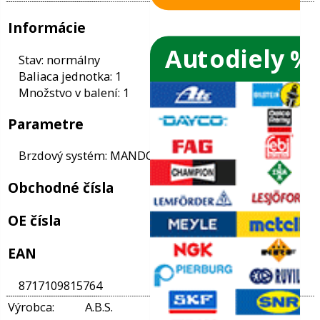
Autodiely %
ače skiel
ky
Informácie
ého oleja
Stav: normálny
Baliaca jednotka: 1