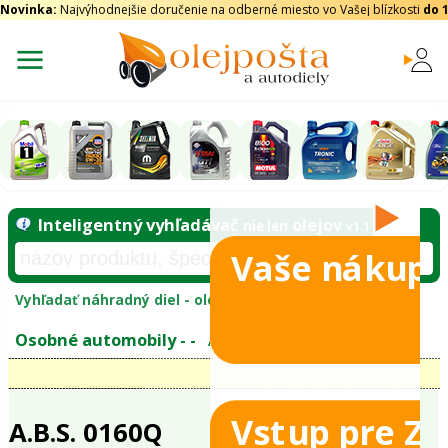
Novinka:
Najvýhodnejšie doručenie na odberné miesto vo Vašej blízkosti
do 
Vaše nákupy
Inteligentný vyhľadávač
olejo
nie len
tomobily
Vyhľadať náhradný diel - olejový filter - podľ
eje
Vstup pre Z