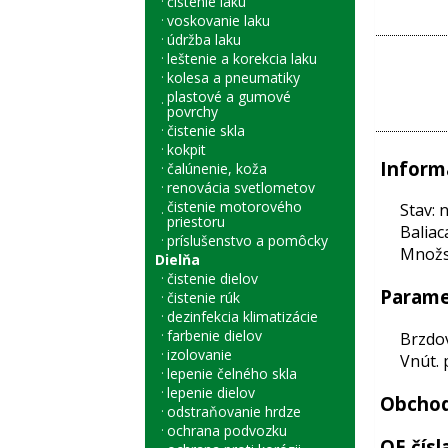
čistenie laku
voskovanie laku
údržba laku
leštenie a korekcia laku
kolesa a pneumatiky
plastové a gumové
povrchy
čistenie skla
kokpit
Inform
čalúnenie, koža
renovácia svetlometov
čistenie motorového
Stav: 
priestoru
Baliac
príslušenstvo a pomôcky
Množst
Dielňa
čistenie dielov
Parame
čistenie rúk
dezinfekcia klimatizácie
farbenie dielov
Brzdo
izolovanie
Vnút. 
lepenie čelného skla
lepenie dielov
Obchod
odstraňovanie hrdze
ochrana podvozku
OE čísl