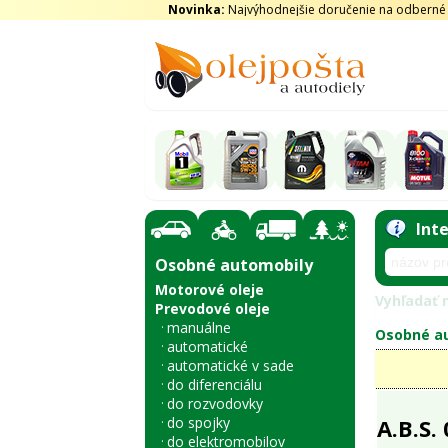
Novinka:
Najvýhodnejšie doručenie na odberné m
Int
Osobné automobily
Motorové oleje
Vyhľadať n
Prevodové oleje
manuálne
Osobné au
automatické
automatické v sade
do diferenciálu
do rozvodovky
do spojky
A.B.S.
do elektromobilov