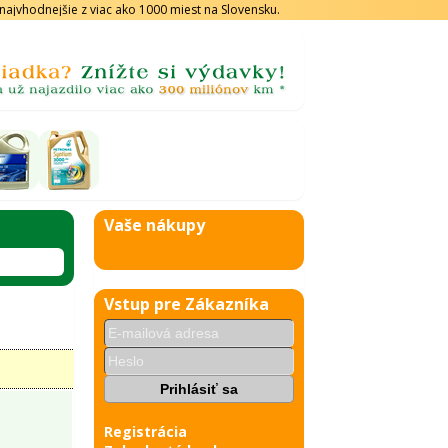
s najvhodnejšie z viac ako 1000 miest na Slovensku.
Vaše nákupy
Vstup pre Zákazníka
Registrácia