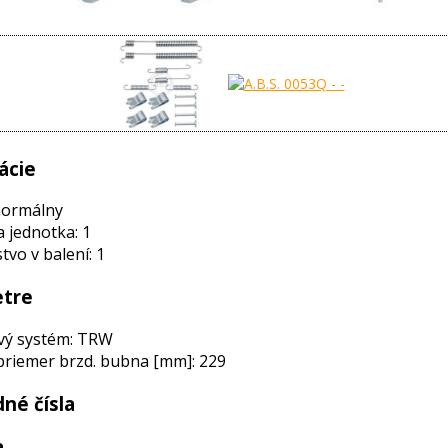
ácie
normálny
a jednotka: 1
vo v balení: 1
tre
vý systém: TRW
priemer brzd. bubna [mm]: 229
né čísla
a