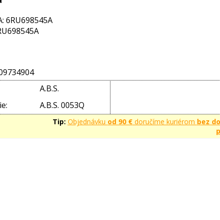
: 6RU698545A
RU698545A
09734904
A.B.S.
e:
A.B.S. 0053Q
Tip:
Objednávku
od 90 €
doručíme kuriérom
bez d
p