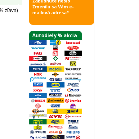
Zabudnuté heslo
Zmenila sa Vám e-
% zľava)
mailová adresa?
Autodiely % akcia