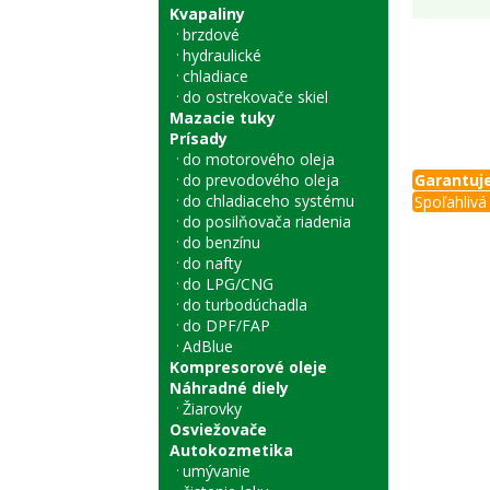
Kvapaliny
brzdové
hydraulické
chladiace
do ostrekovače skiel
Mazacie tuky
Prísady
do motorového oleja
do prevodového oleja
Garantuje
do chladiaceho systému
Spoľahlivá 
do posilňovača riadenia
do benzínu
do nafty
do LPG/CNG
do turbodúchadla
do DPF/FAP
AdBlue
Kompresorové oleje
Náhradné diely
Žiarovky
Osviežovače
Autokozmetika
umývanie