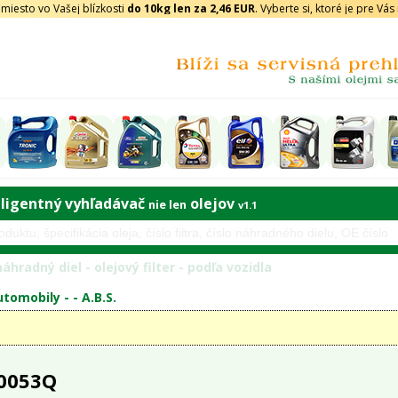
iesto vo Vašej blízkosti
do 10kg len za 2,46 EUR
. Vyberte si, ktoré je pre Vá
eligentný vyhľadávač
olejov
nie len
v1.1
áhradný diel - olejový filter - podľa vozidla
tomobily - -
A.B.S.
 0053Q