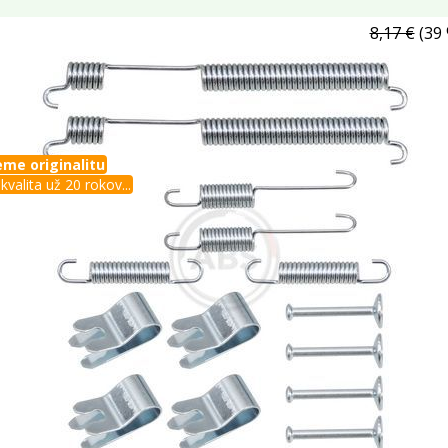
8,17 €
(39 
me originalitu
kvalita už 20 rokov...