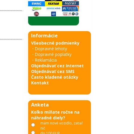
Informácie
Všeobecné podmienky
·
Dopravné lehoty
·
Dopravné poplatky
·
Reklamácia
Objednávať cez Internet
Objednávať cez SMS
Často kladené otázky
Kontakt
Anketa
Koľko míňate ročne na
náhradné diely?
mám nové vozidlo, zatiaľ
nič
do 100 EUR