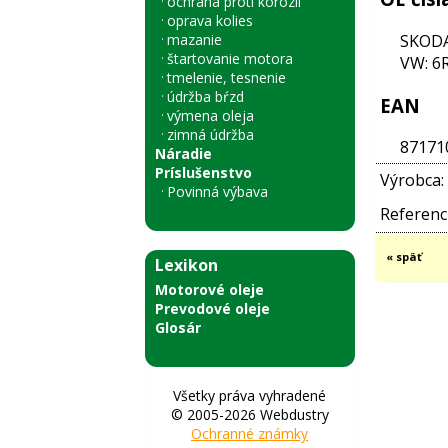
ochrana proti korózii
oprava kolies
mazanie
SKODA
štartovanie motora
VW: 6
tmelenie, tesnenie
údržba bŕzd
EAN
výmena oleja
zimná údržba
87171
Náradie
Príslušenstvo
Výrobca:
Povinná výbava
Referenci
« späť
Lexikon
Motorové oleje
Prevodové oleje
Glosár
Všetky práva vyhradené
© 2005-2026 Webdustry
Ochranné známky