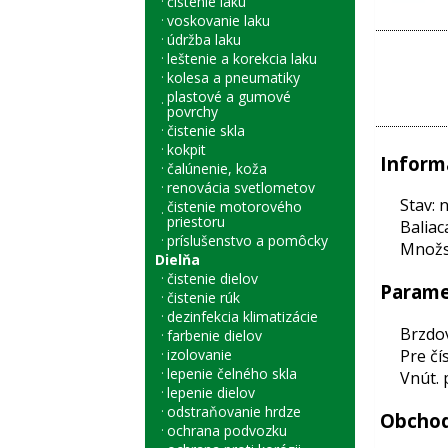
čistenie laku
voskovanie laku
údržba laku
leštenie a korekcia laku
kolesa a pneumatiky
plastové a gumové
povrchy
čistenie skla
kokpit
Inform
čalúnenie, koža
renovácia svetlometov
Stav: 
čistenie motorového
priestoru
Baliac
príslušenstvo a pomôcky
Množst
Dielňa
čistenie dielov
Parame
čistenie rúk
dezinfekcia klimatizácie
Brzdo
farbenie dielov
Pre čí
izolovanie
lepenie čelného skla
Vnút. 
lepenie dielov
odstraňovanie hrdze
Obchod
ochrana podvozku