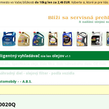
iesto vo Vašej blízkosti
do 10kg len za 2,46 EUR
. Vyberte si, ktoré je pre Vá
eligentný vyhľadávač
olejov
nie len
v1.1
áhradný diel - olejový filter - podľa vozidla
tomobily - -
A.B.S.
 0020Q