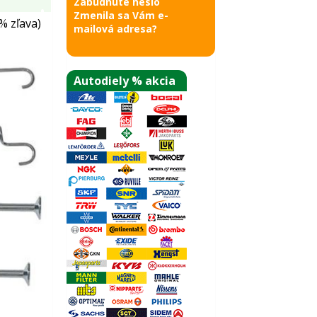
Zabudnuté heslo
Zmenila sa Vám e-
% zľava)
mailová adresa?
Autodiely % akcia