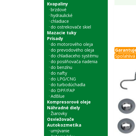
Kvapaliny
brzdové
hydraulické
chladiace
do ostrekovače skiel
Mazacie tuky
Prísady
do motorového oleja
do prevodového oleja
Garantuje
do chladiaceho systému
Spoľahlivá 
do posilňovača riadenia
do benzínu
do nafty
do LPG/CNG
do turbodúchadla
do DPF/FAP
AdBlue
Kompresorové oleje
Náhradné diely
Žiarovky
Osviežovače
Autokozmetika
umývanie