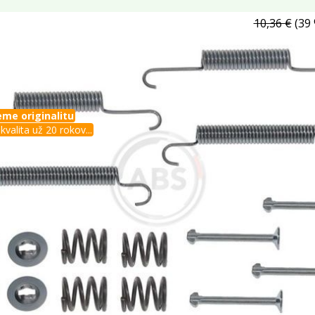
10,36 €
(39 
me originalitu
kvalita už 20 rokov...