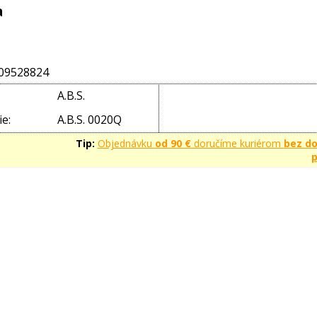
a
09528824
A.B.S.
e:
A.B.S. 0020Q
Tip:
Objednávku
od 90 €
doručíme kuriérom
bez d
p