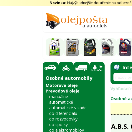
Novinka:
Najvýhodnejšie doručenie na odberné m
Int
Osobné automobily
Motorové oleje
Vyhľadať n
Prevodové oleje
manuálne
Osobné au
automatické
automatické v sade
do diferenciálu
do rozvodovky
do spojky
A.B.S.
do elektromobilov