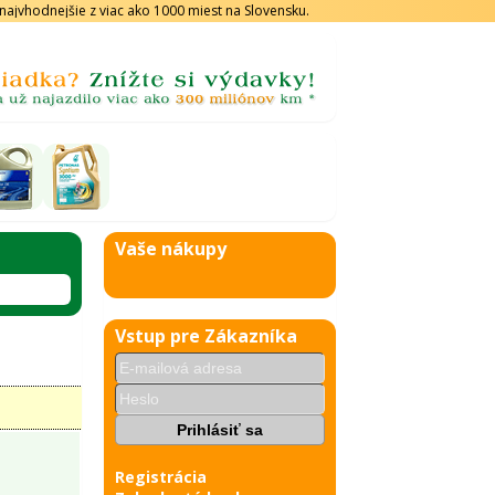
s najvhodnejšie z viac ako 1000 miest na Slovensku.
Vaše nákupy
Vstup pre Zákazníka
Registrácia