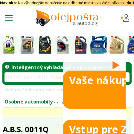
Novinka:
Najvýhodnejšie doručenie na odberné miesto vo Vašej blízkosti
do 
Vaše nákupy
Inteligentný vyhľadávač
olejo
nie len
tomobily
Vyhľadať náhradný diel - olejový filter - podľ
eje
Vstup pre Z