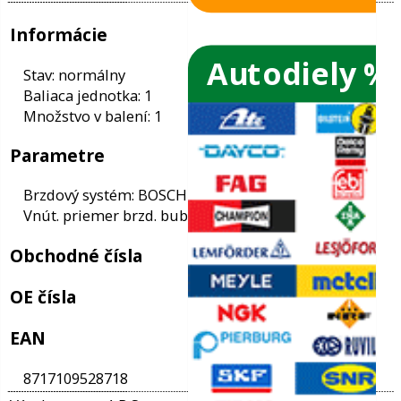
Autodiely %
ače skiel
ky
Informácie
ého oleja
Stav: normálny
Baliaca jednotka: 1