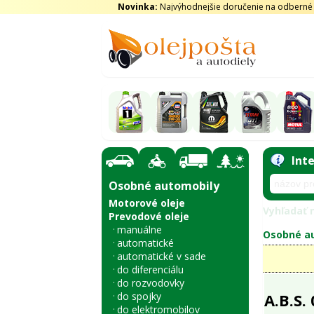
Novinka:
Najvýhodnejšie doručenie na odberné m
Int
Osobné automobily
Motorové oleje
Vyhľadať n
Prevodové oleje
manuálne
Osobné au
automatické
automatické v sade
do diferenciálu
do rozvodovky
do spojky
A.B.S.
do elektromobilov