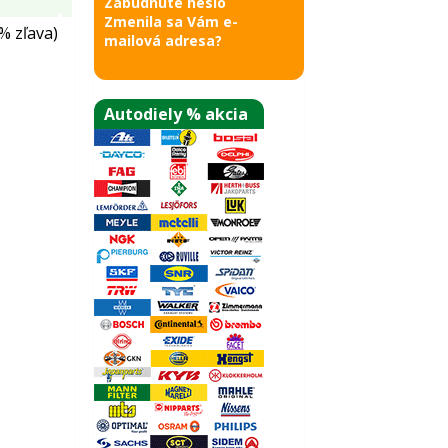
Zabudnuté heslo
Zmenila sa Vám e-
% zľava)
mailová adresa?
Autodiely % akcia