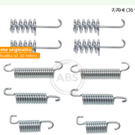
7,70 €
(36 
me originalitu
kvalita už 20 rokov...