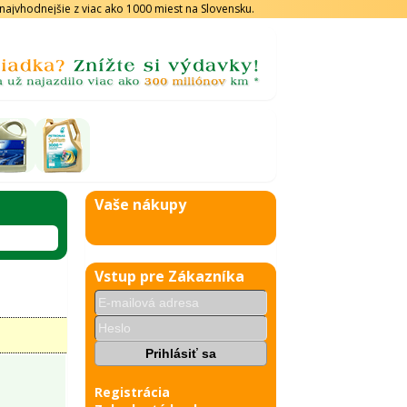
s najvhodnejšie z viac ako 1000 miest na Slovensku.
Vaše nákupy
Vstup pre Zákazníka
Registrácia