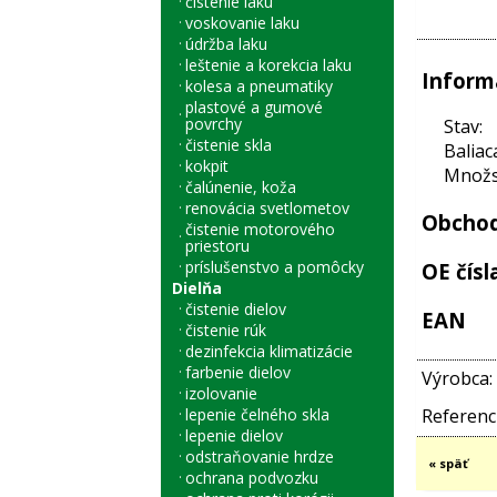
čistenie laku
voskovanie laku
údržba laku
leštenie a korekcia laku
Inform
kolesa a pneumatiky
plastové a gumové
povrchy
Stav:
čistenie skla
Baliac
kokpit
Množst
čalúnenie, koža
renovácia svetlometov
Obchod
čistenie motorového
priestoru
príslušenstvo a pomôcky
OE čísl
Dielňa
čistenie dielov
EAN
čistenie rúk
dezinfekcia klimatizácie
farbenie dielov
Výrobca:
izolovanie
lepenie čelného skla
Referenci
lepenie dielov
odstraňovanie hrdze
« späť
ochrana podvozku