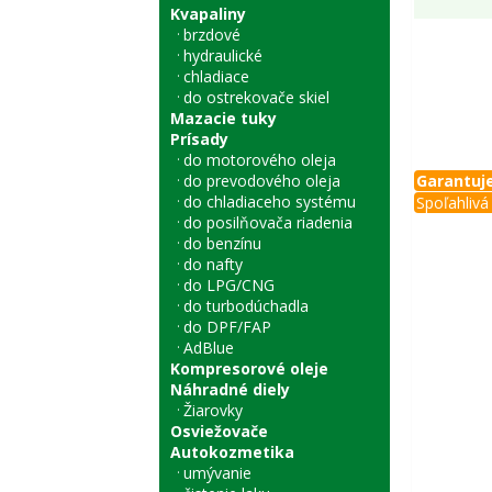
Kvapaliny
brzdové
hydraulické
chladiace
do ostrekovače skiel
Mazacie tuky
Prísady
do motorového oleja
do prevodového oleja
Garantuje
do chladiaceho systému
Spoľahlivá 
do posilňovača riadenia
do benzínu
do nafty
do LPG/CNG
do turbodúchadla
do DPF/FAP
AdBlue
Kompresorové oleje
Náhradné diely
Žiarovky
Osviežovače
Autokozmetika
umývanie