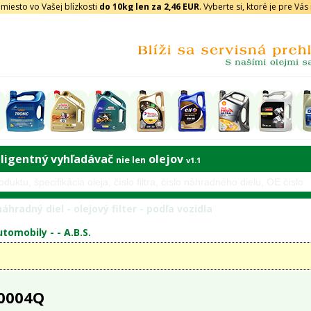
iesto vo Vašej blízkosti
do 10kg len za 2,46 EUR
. Vyberte si, ktoré je pre Vá
eligentný vyhľadávač
olejov
nie len
v1.1
áhradný diel - olejový filter - podľa vozidla
tomobily - -
A.B.S.
 0004Q