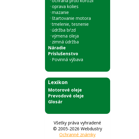
ochrana proti korózii
oprava kolies
mazanie
štartovanie motora
tmelenie, tesnenie
údržba bŕzd
výmena oleja
zimná údržba
Náradie
Príslušenstvo
Povinná výbava
Lexikon
Motorové oleje
Prevodové oleje
Glosár
Všetky práva vyhradené
© 2005-2026 Webdustry
Ochranné známky