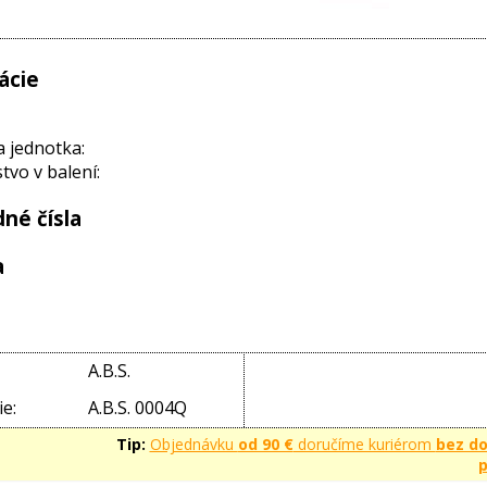
ácie
a jednotka:
vo v balení:
né čísla
a
A.B.S.
e:
A.B.S. 0004Q
Tip:
Objednávku
od 90 €
doručíme kuriérom
bez d
p