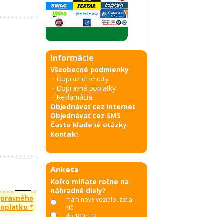
Informácie
Všeobecné podmienky
·
Dopravné lehoty
·
Dopravné poplatky
·
Reklamácia
Objednávať cez Internet
Objednávať cez SMS
Často kladené otázky
Kontakt
Anketa
Koľko míňate ročne na
náhradné diely?
opravného
mám nové vozidlo, zatiaľ
oplatku *
nič
do 100 EUR