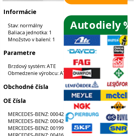
Autodiely %
ače skiel
ky
Informácie
ého oleja
Stav: normálny
Baliaca jednotka: 1