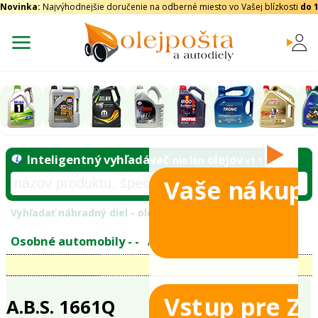
Novinka:
Najvýhodnejšie doručenie na odberné miesto vo Vašej blízkosti
do 
Vaše nákupy
Inteligentný vyhľadávač
olejo
nie len
tomobily
Vyhľadať náhradný diel - olejový filter - podľ
eje
Vstup pre Z