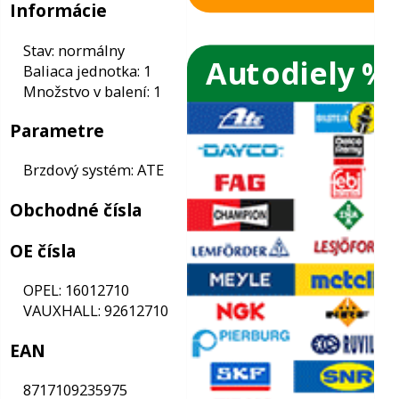
Autodiely %
ače skiel
ky
Informácie
Stav: normálny
ého oleja
Baliaca jednotka: 1
Množstvo v balení: 1