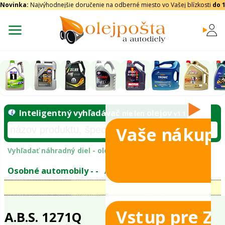
Novinka:
Najvýhodnejšie doručenie na odberné miesto vo Vašej blízkosti
do 
Vaše nákupy
Inteligentný vyhľadávač
olejo
nie len
tomobily
Vyhľadať náhradný diel - olejový filter - podľ
eje
Vstup pre Z